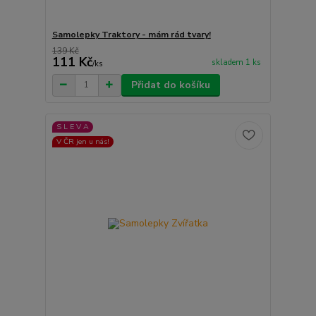
Samolepky Traktory - mám rád tvary!
139 Kč
111 Kč
skladem 1 ks
/
ks
Přidat do košíku
S L E V A
V ČR jen u nás!