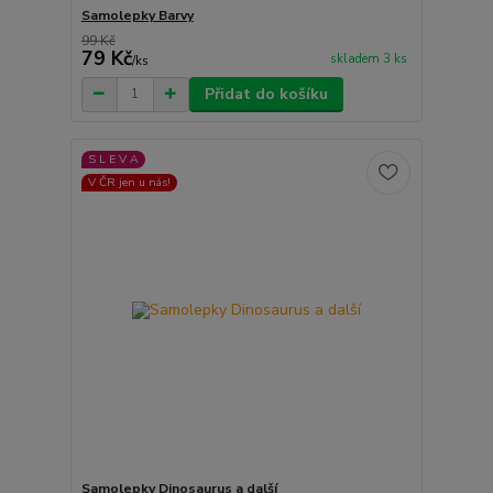
Samolepky Barvy
99 Kč
79 Kč
skladem 3 ks
/
ks
Přidat do košíku
S L E V A
V ČR jen u nás!
Samolepky Dinosaurus a další