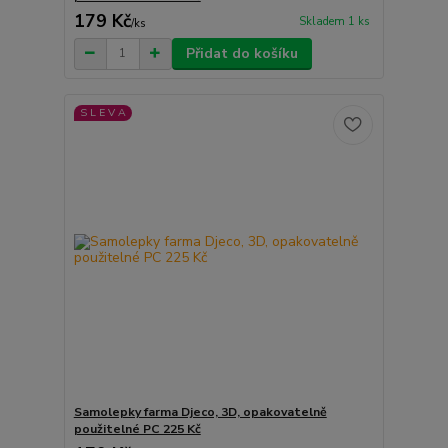
179 Kč
Skladem 1 ks
/
ks
Přidat do košíku
S L E V A
Samolepky farma Djeco, 3D, opakovatelně
použitelné PC 225 Kč