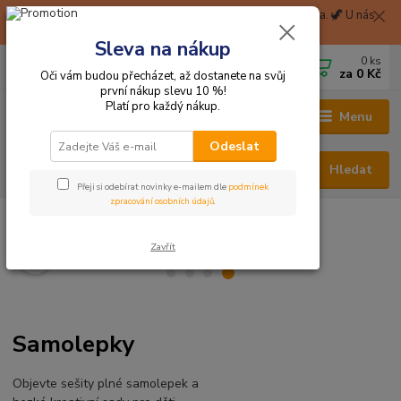
🦖 Při nákupu nad 1999 Kč Balíkovna na pobočku zdarma. 🦖 U nás
získáte okamžitě 2% slevu za zaregistraci. 🦖
Sleva na nákup
0
ks
CZK
+420 705 114 823
za
0 Kč
Oči vám budou přecházet, až dostanete na svůj
první nákup slevu 10 %!
Platí pro každý nákup.
Menu
Odeslat
Hledat
Přeji si odebírat novinky e-mailem dle
podmínek
zpracování osobních údajů
.
Hračky odjinud
Samolepky
Zavřít
Samolepky
Objevte sešity plné samolepek a