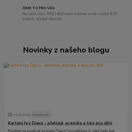
JSME TU PRO VÁS
Na naše číslo 705114823 nám můžete volat v době 9-21
kdykoli, včetně víkendů.
Novinky z našeho blogu
01
.
05
.
2026
Pravidla her
Kartení hry Djeco - přehled, pravidla a tipy pro děti
Pojďme se podívat na karty Djeco! Vysvětlíme si, jaké řady her