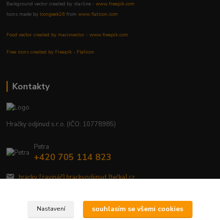
Background vector created by starline -
www.freepik.com
Icons made by
Icongeek26
from
www.flaticon.com
Food vector created by macrovector - www.freepik.com
Free icons created by Freepik - Flaticon
Kontakty
Hračky odjinud s.r.o. (IČO: 10778985)
Petra
+420 705 114 823
hracky [zavináč] hrackyodjinud [tečka] cz
souhlasím se všemi cookies
Nastavení