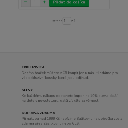
Přidat do košíku
strana
z 1
EXKLUZIVITA
Desítky hraček můžete v ČR koupit jen u nás. Hledáme pro
vás exkluzivní kousky, které jsou odjinud.
SLEVY
Ke každému nákupu dostanete kupon na 10% slevu, další
najdete v newsletteru, další získáte za věrnost.
DOPRAVA ZDARMA
Při nákupu nad 1999 Kč nabízíme Balíkovnu na pobočku zcela
zdarma přes Zásilkovnu nebo GLS.