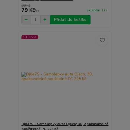
99 Kč
79 Kč
skladem 3 ks
/
ks
Přidat do košíku
S L E V A
Dj647S - Samolepky auta Djeco; 3D, opakovatelně
použitelné PC 225 Kč