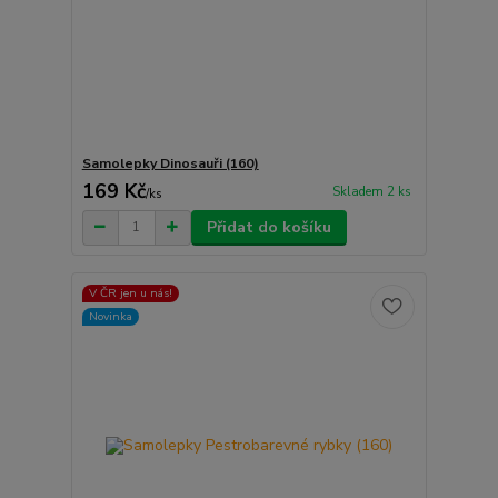
Samolepky Dinosauři (160)
169 Kč
Skladem 2 ks
/
ks
Přidat do košíku
V ČR jen u nás!
Novinka