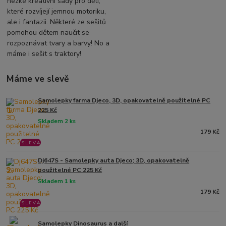
hezké kreativní sady pro děti,
které rozvíjejí jemnou motoriku,
ale i fantazii. Některé ze sešitů
pomohou dětem naučit se
rozpoznávat tvary a barvy! No a
máme i sešit s traktory!
Máme ve slevě
Samolepky farma Djeco, 3D, opakovatelně použitelné PC
1.
225 Kč
Skladem 2 ks
179 Kč
S L E V A
Dj647S - Samolepky auta Djeco; 3D, opakovatelně
2.
použitelné PC 225 Kč
Skladem 1 ks
179 Kč
S L E V A
Samolepky Dinosaurus a další