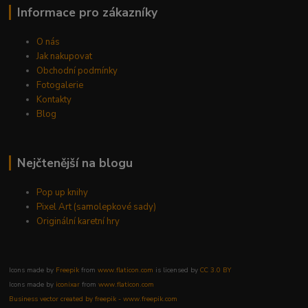
Informace pro zákazníky
O nás
Jak nakupovat
Obchodní podmínky
Fotogalerie
Kontakty
Blog
Nejčtenější na blogu
Pop up knihy
Pixel Art (samolepkové sady)
Originální karetní hry
Icons made by
Freepik
from
www.flaticon.com
is licensed by
CC 3.0 BY
Icons made by
iconixar
from
www.flaticon.com
Business vector created by freepik - www.freepik.com