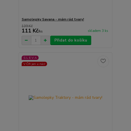
Samolepky Savana - mám rád tvary!
139 Kč
111 Kč
skladem 3 ks
/
ks
Přidat do košíku
S L E V A
V ČR jen u nás!