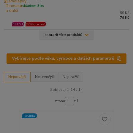
3.
skladem 3 ks
99 Kč
79 Kč
S L E V A
V ČR jen u nás!
zobrazit více produktů
Vybírejte podle věku, výrobce a dalších parametrů
Nejnovější
Nejlevnější
Nejdražší
Zobrazuji 1-14 z 14
strana
z 1
Novinka