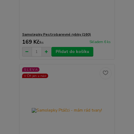
Samolepky Pestrobarevné rybky (160)
169 Kč
Skladem 6 ks
/
ks
Přidat do košíku
S L E V A
V ČR jen u nás!