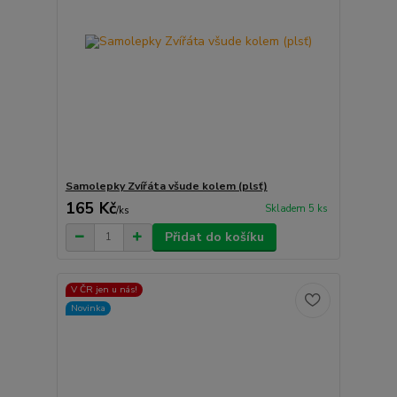
Samolepky Zvířáta všude kolem (plsť)
165 Kč
Skladem 5 ks
/
ks
Přidat do košíku
V ČR jen u nás!
Novinka