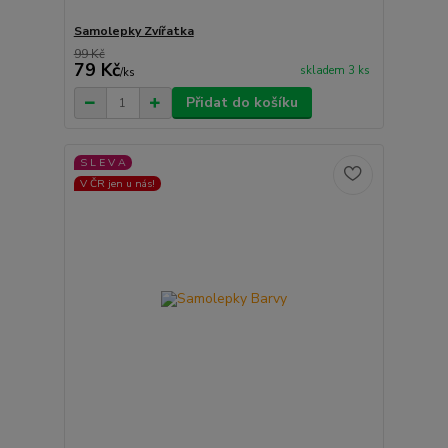
Samolepky Zvířatka
99 Kč
79 Kč
skladem 3 ks
/
ks
Přidat do košíku
S L E V A
V ČR jen u nás!