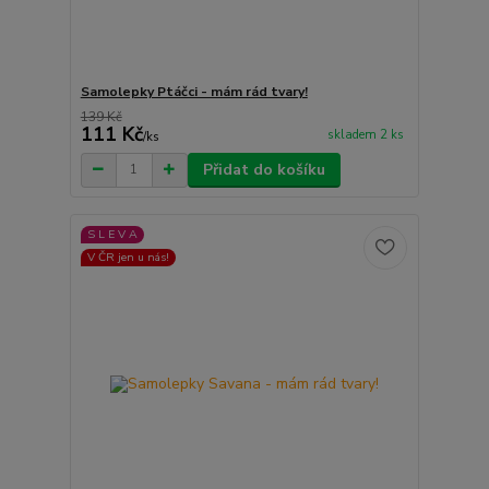
Samolepky Ptáčci - mám rád tvary!
139 Kč
111 Kč
skladem 2 ks
/
ks
Přidat do košíku
S L E V A
V ČR jen u nás!