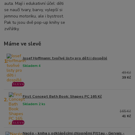
auta. Mají i edukativní účel: děti
se naučí tvary, barvy, vylepší si
jemnou motoriku, ale i bystrost.
Pak tu jsou dvě pop-up knihy se
zvířátky.
Máme ve slevě
Josef Hoffmann: tvořivé listy pro děti i dospělé
1.
Skladem 4
49 Kč
39 Kč
S L E V A
First Concept Bath Book: Shapes PC 165 Kč
2.
Skladem 2 ks
165 Kč
41 Kč
S L E V A
Nacéo - kniha s odklápěcími chlopněmi Pittau - Gervais -