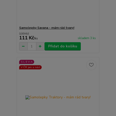
Samolepky Savana - mám rád tvary!
139 Kč
111 Kč
skladem 3 ks
/
ks
Přidat do košíku
S L E V A
V ČR jen u nás!