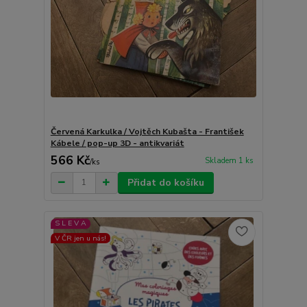
Červená Karkulka / Vojtěch Kubašta - František
Kábele / pop-up 3D - antikvariát
566 Kč
Skladem 1 ks
/
ks
Přidat do košíku
S L E V A
V ČR jen u nás!