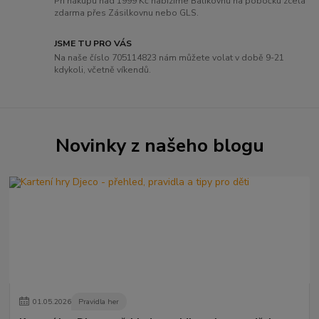
Při nákupu nad 1999 Kč nabízíme Balíkovnu na pobočku zcela
zdarma přes Zásilkovnu nebo GLS.
JSME TU PRO VÁS
Na naše číslo 705114823 nám můžete volat v době 9-21
kdykoli, včetně víkendů.
Novinky z našeho blogu
01
.
05
.
2026
Pravidla her