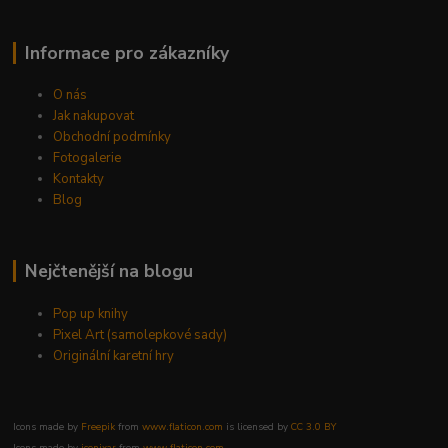
Informace pro zákazníky
O nás
Jak nakupovat
Obchodní podmínky
Fotogalerie
Kontakty
Blog
Nejčtenější na blogu
Pop up knihy
Pixel Art (samolepkové sady)
Originální karetní hry
Icons made by
Freepik
from
www.flaticon.com
is licensed by
CC 3.0 BY
Icons made by
iconixar
from
www.flaticon.com