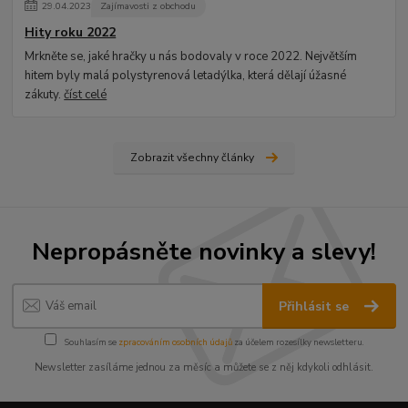
29
.
04
.
2023
Zajímavosti z obchodu
Hity roku 2022
Mrkněte se, jaké hračky u nás bodovaly v roce 2022. Největším
hitem byly malá polystyrenová letadýlka, která dělají úžasné
zákuty.
číst celé
Zobrazit všechny články
Nepropásněte novinky a slevy!
Přihlásit se
Souhlasím se
zpracováním osobních údajů
za účelem rozesílky newsletteru.
Newsletter zasíláme jednou za měsíc a můžete se z něj kdykoli odhlásit.