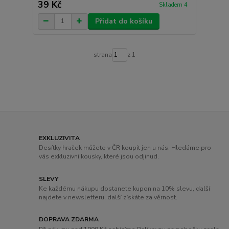
39 Kč
Skladem 4
Přidat do košíku
strana
z 1
EXKLUZIVITA
Desítky hraček můžete v ČR koupit jen u nás. Hledáme pro
vás exkluzivní kousky, které jsou odjinud.
SLEVY
Ke každému nákupu dostanete kupon na 10% slevu, další
najdete v newsletteru, další získáte za věrnost.
DOPRAVA ZDARMA