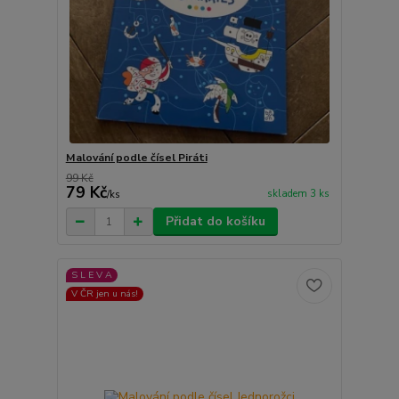
Malování podle čísel Piráti
99 Kč
79 Kč
skladem 3 ks
/
ks
Přidat do košíku
S L E V A
V ČR jen u nás!