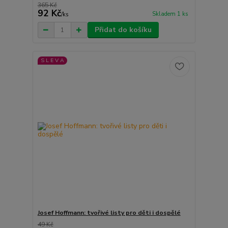
365 Kč
92 Kč
Skladem 1 ks
/
ks
Přidat do košíku
S L E V A
Josef Hoffmann: tvořivé listy pro děti i dospělé
49 Kč