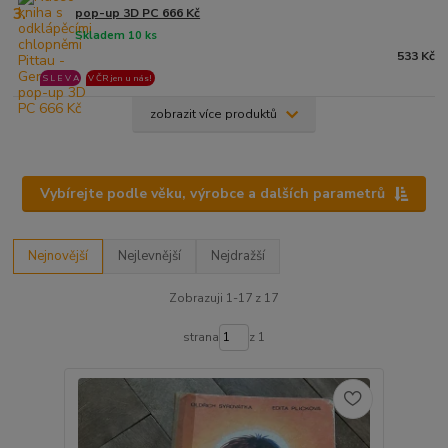
3.
pop-up 3D PC 666 Kč
Skladem 10 ks
533 Kč
S L E V A
V ČR jen u nás!
zobrazit více produktů
Vybírejte podle věku, výrobce a dalších parametrů
Nejnovější
Nejlevnější
Nejdražší
Zobrazuji 1-17 z 17
strana
z 1