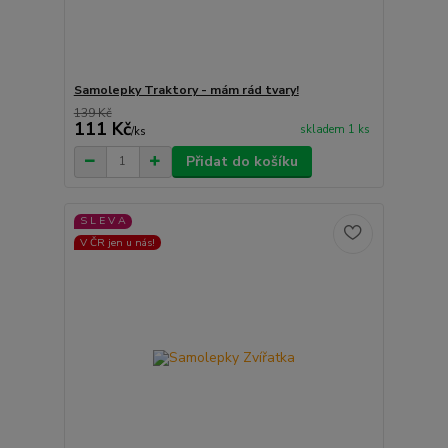
Samolepky Traktory - mám rád tvary!
139 Kč
111 Kč
skladem 1 ks
/
ks
Přidat do košíku
S L E V A
V ČR jen u nás!