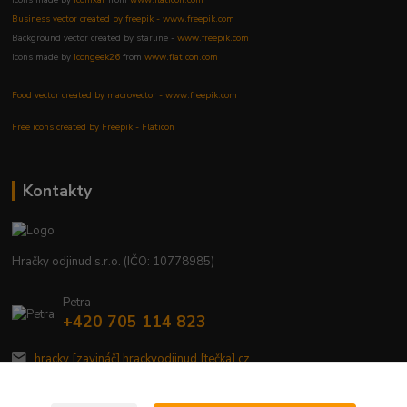
Business vector created by freepik - www.freepik.com
Background vector created by starline -
www.freepik.com
Icons made by
Icongeek26
from
www.flaticon.com
Food vector created by macrovector - www.freepik.com
Free icons created by Freepik - Flaticon
Kontakty
Hračky odjinud s.r.o. (IČO: 10778985)
Petra
+420 705 114 823
hracky [zavináč] hrackyodjinud [tečka] cz