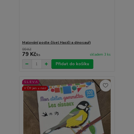
Malování podle čísel Hasiči a dinosauři
99 Kč
79 Kč
skladem 3 ks
/
ks
Přidat do košíku
S L E V A
V ČR jen u nás!