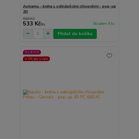
Axinamu - kniha s odklápěcími chlopněmi - pop-up
3D
666 Kč
533 Kč
Skladem 8 ks
/
ks
Přidat do košíku
S L E V A
V ČR jen u nás!