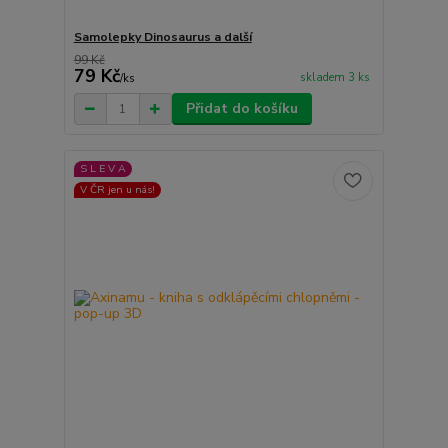
Samolepky Dinosaurus a další
99 Kč
79 Kč
skladem 3 ks
/
ks
Přidat do košíku
S L E V A
V ČR jen u nás!