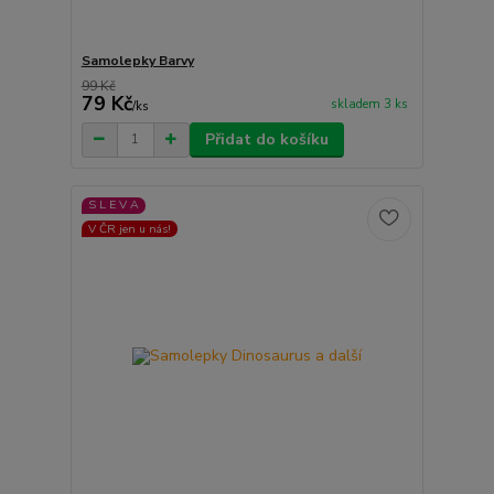
Samolepky Barvy
99 Kč
79 Kč
skladem 3 ks
/
ks
Přidat do košíku
S L E V A
V ČR jen u nás!