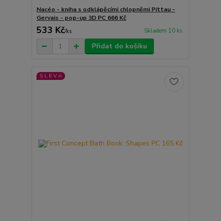
Nacéo - kniha s odklápěcími chlopněmi Pittau -
Gervais - pop-up 3D PC 666 Kč
533 Kč
Skladem 10 ks
/
ks
Přidat do košíku
S L E V A