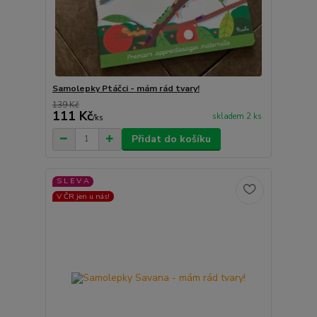
Samolepky Ptáčci - mám rád tvary!
139 Kč
111 Kč
skladem 2 ks
/
ks
Přidat do košíku
S L E V A
V ČR jen u nás!