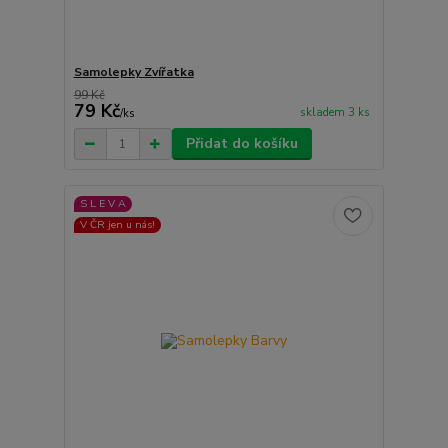
Samolepky Zvířatka
99 Kč
79 Kč
skladem 3 ks
/
ks
Přidat do košíku
S L E V A
V ČR jen u nás!