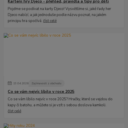
Kartení hry Djeco - přehled, pravidla a tipy pro děti
Pojďme se podívat na karty Djeco! Vysvětlíme si, jaké řady her
Djeco nabízí, a jak jednoduše podle názvu poznat, na jakém
principu hra spočívá.
číst celé
19
.
04
.
2026
Zajímavosti z obchodu
Co se vám nejvíc líbilo v roce 2025
Co se vám líbilo nejvíc v roce 2025? Hračky, které se vejdou do
kapy či batohu, a můžete si je vzít s sebou doslova kamkoli.
číst celé