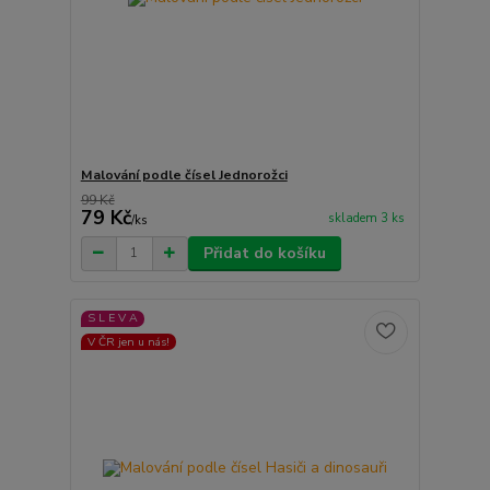
Malování podle čísel Jednorožci
99 Kč
79 Kč
skladem 3 ks
/
ks
Přidat do košíku
S L E V A
V ČR jen u nás!