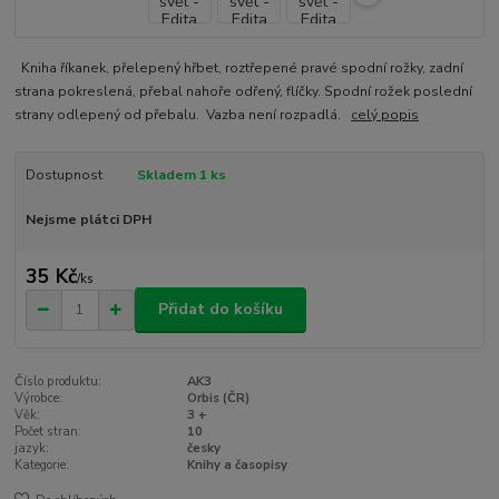
Kniha říkanek, přelepený hřbet, roztřepené pravé spodní rožky, zadní
strana pokreslená, přebal nahoře odřený, flíčky. Spodní rožek poslední
strany odlepený od přebalu. Vazba není rozpadlá.
celý popis
Dostupnost
Skladem 1 ks
Nejsme plátci DPH
35 Kč
/
ks
Přidat do košíku
Číslo produktu:
AK3
Výrobce:
Orbis (ČR)
Věk:
3 +
Počet stran:
10
jazyk:
česky
Kategorie:
Knihy a časopisy