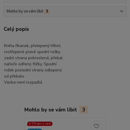
Mohlo by se vám líbit
3
Celý popis
Kniha říkanek, přelepený hřbet,
roztřepené pravé spodní rožky,
zadní strana pokreslená, přebal
nahoře odřený, flíčky. Spodní
rožek poslední strany odlepený
od přebalu.
Vazba není rozpadlá.
Mohlo by se vám líbit
3
V ČR jen u nás!