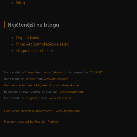
Blog
Nejčtenější na blogu
Pop up knihy
Pixel Art (samolepkové sady)
Originální karetní hry
Icons made by
Freepik
from
www.flaticon.com
is licensed by
CC 3.0 BY
Icons made by
iconixar
from
www.flaticon.com
Business vector created by freepik - www.freepik.com
Background vector created by starline -
www.freepik.com
Icons made by
Icongeek26
from
www.flaticon.com
Food vector created by macrovector - www.freepik.com
Free icons created by Freepik - Flaticon