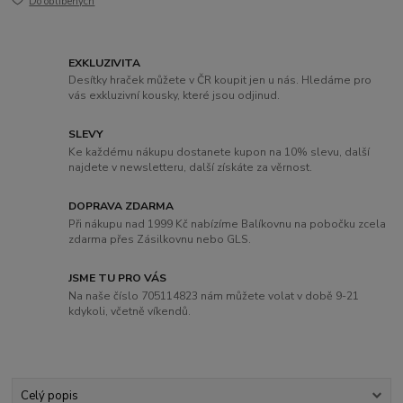
Do oblíbených
EXKLUZIVITA
Desítky hraček můžete v ČR koupit jen u nás. Hledáme pro
vás exkluzivní kousky, které jsou odjinud.
SLEVY
Ke každému nákupu dostanete kupon na 10% slevu, další
najdete v newsletteru, další získáte za věrnost.
DOPRAVA ZDARMA
Při nákupu nad 1999 Kč nabízíme Balíkovnu na pobočku zcela
zdarma přes Zásilkovnu nebo GLS.
JSME TU PRO VÁS
Na naše číslo 705114823 nám můžete volat v době 9-21
kdykoli, včetně víkendů.
Celý popis