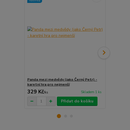
Novinka
Panda mezi medvědy (jako Černý Petr) -
Prší pro nej
karetní hra pro nejmenší
329 Kč
279 Kč
Skladem 1 ks
/
ks
/
ks
Přidat do košíku