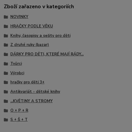
Zboží zařazeno v kategoriích
NOVINKY
HRAČKY PODLE VĚKU
Knihy, časopisy a sešity pro děti
Z druhé ruky (bazar)
DÁRKY PRO DĚTI, KTERÉ MAJÍ RÁDY...
Tvůrci
Výrobci
hračky pro děti 3+
Antikvariát - dětské knihy
...KVĚTINY A STROMY
O + P + R
S + Š + T