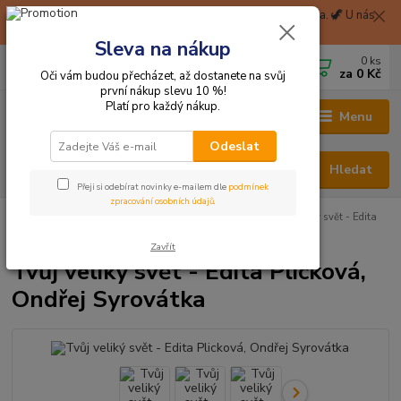
🦖 Při nákupu nad 1999 Kč Balíkovna na pobočku zdarma. 🦖 U nás
získáte okamžitě 2% slevu za zaregistraci. 🦖
Sleva na nákup
0
ks
CZK
+420 705 114 823
za
0 Kč
Oči vám budou přecházet, až dostanete na svůj
první nákup slevu 10 %!
Platí pro každý nákup.
Menu
Odeslat
Hledat
Přeji si odebírat novinky e-mailem dle
podmínek
zpracování osobních údajů
.
Hračky odjinud
Knihy, časopisy a sešity pro děti
Tvůj veliký svět - Edita
Plicková, Ondřej Syrovátka
Zavřít
Tvůj veliký svět - Edita Plicková,
Ondřej Syrovátka