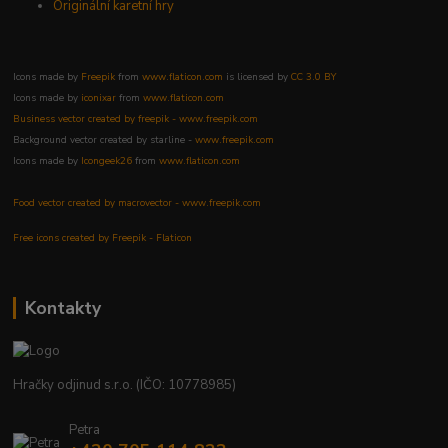
Originální karetní hry
Icons made by
Freepik
from
www.flaticon.com
is licensed by
CC 3.0 BY
Icons made by
iconixar
from
www.flaticon.com
Business vector created by freepik - www.freepik.com
Background vector created by starline -
www.freepik.com
Icons made by
Icongeek26
from
www.flaticon.com
Food vector created by macrovector - www.freepik.com
Free icons created by Freepik - Flaticon
Kontakty
Hračky odjinud s.r.o. (IČO: 10778985)
Petra