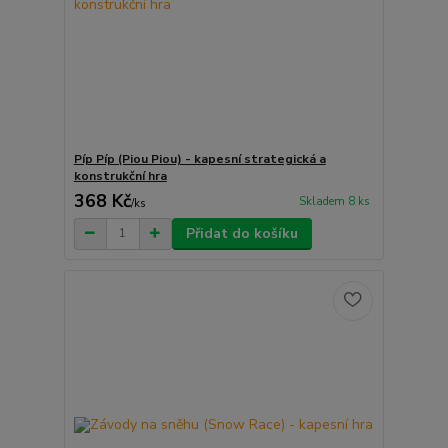
Píp Píp (Piou Piou) - kapesní strategická a
konstrukční hra
368 Kč
Skladem 8 ks
/
ks
Přidat do košíku