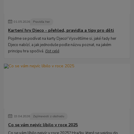
01
.
05
.
2026
Pravidla her
Kartení hry Djeco - přehled, pravidla a tipy pro děti
Pojďme se podívat na karty Djeco! Vysvětlíme si, jaké řady her
Djeco nabízí, a jak jednoduše podle názvu poznat, na jakém
principu hra spočívá.
číst celé
19
.
04
.
2026
Zajímavosti z obchodu
Co se vám nejvíc líbilo v roce 2025
Co se vám líbilo nejvíc v roce 2025? Hračky, které se vejdou do