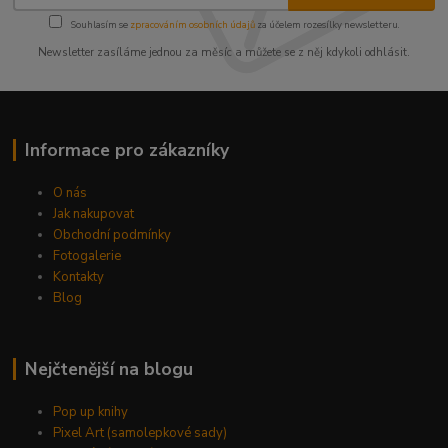
Souhlasím se
zpracováním osobních údajů
za účelem rozesílky newsletteru.
Newsletter zasíláme jednou za měsíc a můžete se z něj kdykoli odhlásit.
Informace pro zákazníky
O nás
Jak nakupovat
Obchodní podmínky
Fotogalerie
Kontakty
Blog
Nejčtenější na blogu
Pop up knihy
Pixel Art (samolepkové sady)