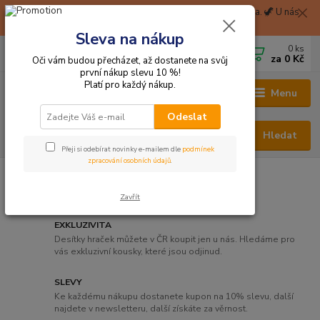
🦖 Při nákupu nad 1999 Kč Balíkovna na pobočku zdarma. 🦖 U nás
získáte okamžitě 2% slevu za zaregistraci. 🦖
Sleva na nákup
0
ks
CZK
+420 705 114 823
za
0 Kč
Oči vám budou přecházet, až dostanete na svůj
první nákup slevu 10 %!
Platí pro každý nákup.
Menu
Odeslat
Hledat
Přeji si odebírat novinky e-mailem dle
podmínek
zpracování osobních údajů
.
Zavřít
EXKLUZIVITA
Desítky hraček můžete v ČR koupit jen u nás. Hledáme pro
vás exkluzivní kousky, které jsou odjinud.
SLEVY
Ke každému nákupu dostanete kupon na 10% slevu, další
najdete v newsletteru, další získáte za věrnost.