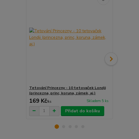
Tetování Princezny - 10 tetovaček Londji
Komtesa - v
(princezna, princ, koruna, zámek, aj.)
jednom
169 Kč
44 Kč
Skladem 5 ks
/
ks
/
ks
Přidat do košíku