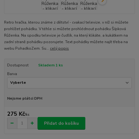
Retro hračka, kterou známe z dětství - cvakací televize, v níž si můžete
prohlížet pohádku. V téhle si můžete prohlédnout pohádku Šípková
Růženka. Na spodku televize je čudlík, na který klikáte, a kukátkem na
zadní straně pohádku pozorujete. Text pohádky můžete najít třeba na
webu PohadkoZem. Su...
celý popis
Dostupnost
Skladem 1 ks
Barva
Nejsme plátci DPH
275 Kč
/
ks
Přidat do košíku