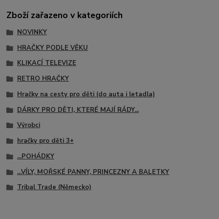
Zboží zařazeno v kategoriích
NOVINKY
HRAČKY PODLE VĚKU
KLIKACÍ TELEVIZE
RETRO HRAČKY
Hračky na cesty pro děti (do auta i letadla)
DÁRKY PRO DĚTI, KTERÉ MAJÍ RÁDY...
Výrobci
hračky pro děti 3+
...POHÁDKY
...VÍLY, MOŘSKÉ PANNY, PRINCEZNY A BALETKY
Tribal Trade (Německo)