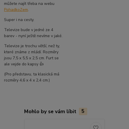
můžete najít třeba na webu
PohadkoZem
.
Super i na cesty.
Televize bude v jedné ze 4
barev - nyní ještě nevíme v jaké.
Televize je trochu větší, než ty,
které známe z mládí. Rozměry
jsou 7,5 x 5,5 x 2,5 cm. Furt se
ale vejde do kapsy 👍
(Pro představu, ta klasická má
rozměry 4,6 x 4 x 2,4 cm.)
Mohlo by se vám líbit
5