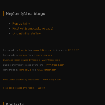
Nejčtenější na blogu
Pop up knihy
Pixel Art (samolepkové sady)
Originální karetní hry
Icons made by
Freepik
from
www.flaticon.com
is licensed by
CC 3.0 BY
Icons made by
iconixar
from
www.flaticon.com
Business vector created by freepik - www.freepik.com
Background vector created by starline -
www.freepik.com
Icons made by
Icongeek26
from
www.flaticon.com
Food vector created by macrovector - www.freepik.com
Free icons created by Freepik - Flaticon
Kontakty