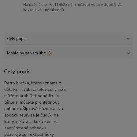
Na naše číslo 705114823 nám můžete volat v době 9-21
kdykoli, včetně víkendů.
Celý popis
Mohlo by se vám líbit
5
Celý popis
Retro hračka, kterou známe z
dětství - cvakací televize, v níž si
můžete prohlížet pohádku. V
téhle si můžete prohlédnout
pohádku Šípková Růženka. Na
spodku televize je čudlík, na
který klikáte, a kukátkem na
zadní straně pohádku
pozorujete. Text pohádky