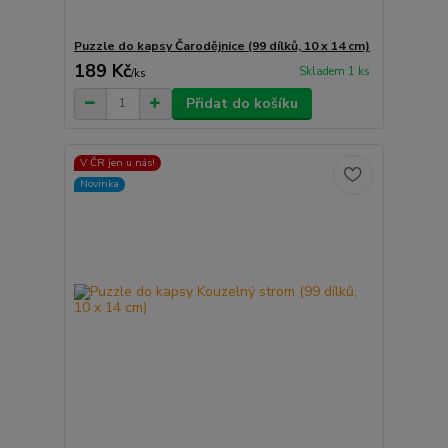
Puzzle do kapsy Čarodějnice (99 dílků, 10 x 14 cm)
189 Kč
Skladem 1 ks
/
ks
Přidat do košíku
V ČR jen u nás!
Novinka