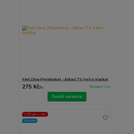
Paní Zima (Perinbaba) - klikací TV (retro hračka)
275 Kč
Skladem 1 ks
/
ks
Zvolit variantu
V ČR jen u nás!
Novinka