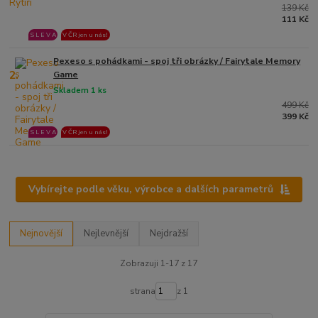
139 Kč
111 Kč
S L E V A
V ČR jen u nás!
Pexeso s pohádkami - spoj tři obrázky / Fairytale Memory
2.
Game
Skladem 1 ks
499 Kč
399 Kč
S L E V A
V ČR jen u nás!
Vybírejte podle věku, výrobce a dalších parametrů
Nejnovější
Nejlevnější
Nejdražší
Zobrazuji 1-17 z 17
strana
z 1