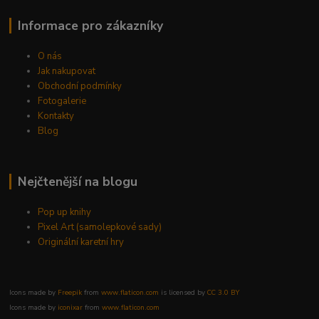
Informace pro zákazníky
O nás
Jak nakupovat
Obchodní podmínky
Fotogalerie
Kontakty
Blog
Nejčtenější na blogu
Pop up knihy
Pixel Art (samolepkové sady)
Originální karetní hry
Icons made by
Freepik
from
www.flaticon.com
is licensed by
CC 3.0 BY
Icons made by
iconixar
from
www.flaticon.com