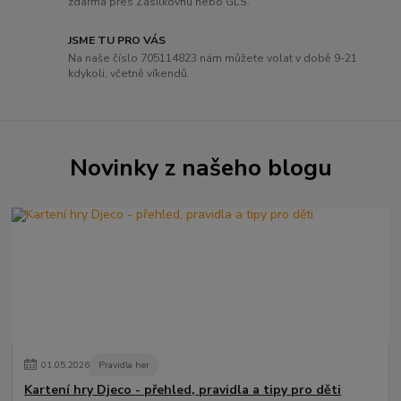
zdarma přes Zásilkovnu nebo GLS.
JSME TU PRO VÁS
Na naše číslo 705114823 nám můžete volat v době 9-21
kdykoli, včetně víkendů.
Novinky z našeho blogu
01
.
05
.
2026
Pravidla her
Kartení hry Djeco - přehled, pravidla a tipy pro děti