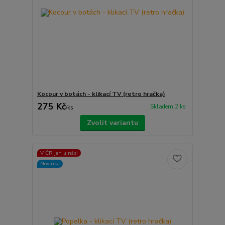
Kocour v botách - klikací TV (retro hračka)
275 Kč
Skladem 2 ks
/
ks
Zvolit variantu
V ČR jen u nás!
Novinka