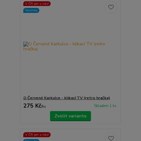
V ČR jen u nás!
Novinka
O Červené Karkulce - klikací TV (retro hračka)
275 Kč
Skladem 1 ks
/
ks
Zvolit variantu
V ČR jen u nás!