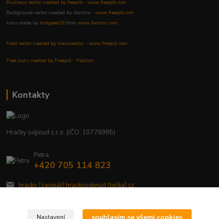
Business vector created by freepik - www.freepik.com
Background vector created by starline -
www.freepik.com
Icons made by
Icongeek26
from
www.flaticon.com
Food vector created by macrovector - www.freepik.com
Free icons created by Freepik - Flaticon
Kontakty
Hračky odjinud s.r.o. (IČO: 10778985)
Petra
+420 705 114 823
hracky [zavináč] hrackyodjinud [tečka] cz
souhlasím se všemi cookies
Nastavení