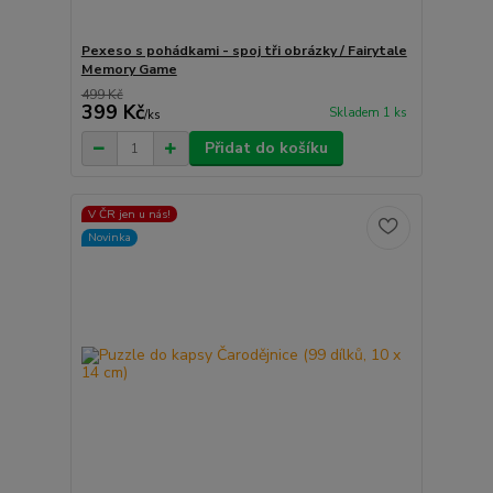
Pexeso s pohádkami - spoj tři obrázky / Fairytale
Memory Game
499 Kč
399 Kč
Skladem 1 ks
/
ks
Přidat do košíku
V ČR jen u nás!
Novinka