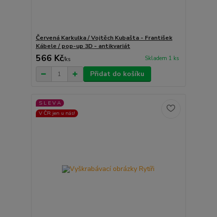
Červená Karkulka / Vojtěch Kubašta - František
Kábele / pop-up 3D - antikvariát
566 Kč
Skladem 1 ks
/
ks
Přidat do košíku
S L E V A
V ČR jen u nás!