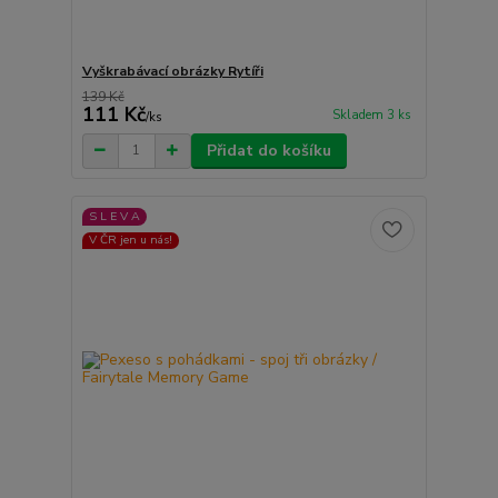
Vyškrabávací obrázky Rytíři
139 Kč
111 Kč
Skladem 3 ks
/
ks
Přidat do košíku
S L E V A
V ČR jen u nás!