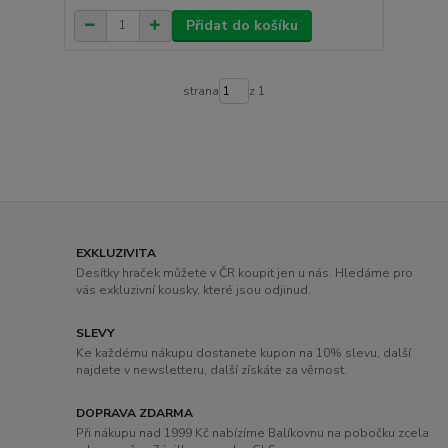
Přidat do košíku
strana
z 1
EXKLUZIVITA
Desítky hraček můžete v ČR koupit jen u nás. Hledáme pro
vás exkluzivní kousky, které jsou odjinud.
SLEVY
Ke každému nákupu dostanete kupon na 10% slevu, další
najdete v newsletteru, další získáte za věrnost.
DOPRAVA ZDARMA
Při nákupu nad 1999 Kč nabízíme Balíkovnu na pobočku zcela