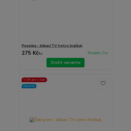
Popelka - klikací TV (retro hračka)
275 Kč
Skladem 2 ks
/
ks
Zvolit variantu
V ČR jen u nás!
Novinka