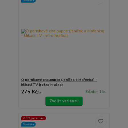
Novinka
O perníkové chaloupce (Jeníček a Mařenka) -
klikací TV (retro hračka)
275 Kč
Skladem 1 ks
/
ks
Zvolit variantu
V ČR jen u nás!
Novinka