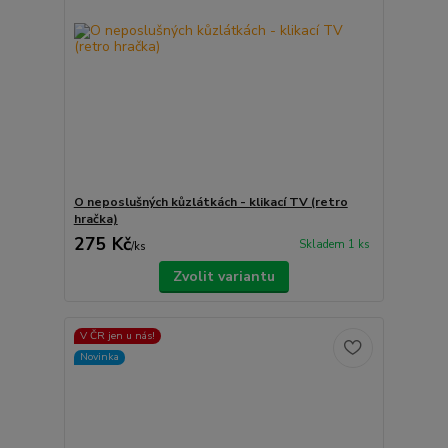
O neposlušných kůzlátkách - klikací TV (retro
hračka)
275 Kč
Skladem 1 ks
/
ks
Zvolit variantu
V ČR jen u nás!
Novinka