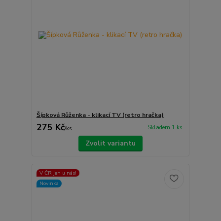
Šípková Růženka - klikací TV (retro hračka)
275 Kč
Skladem 1 ks
/
ks
Zvolit variantu
V ČR jen u nás!
Novinka