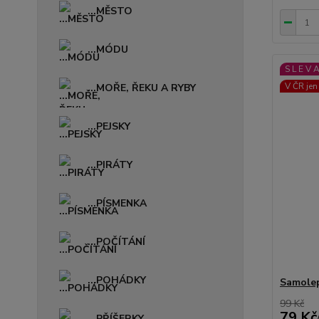
...MĚSTO
...MÓDU
S L E V 
V ČR jen
...MOŘE, ŘEKU A RYBY
...PEJSKY
...PIRÁTY
...PÍSMENKA
...POČÍTÁNÍ
...POHÁDKY
Samolep
99 Kč
79 Kč
...PŘÍŠERKY