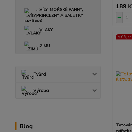
189 K
...VÍLY, MOŘSKÉ PANNY,
PRINCEZNY A BALETKY
...VLAKY
V ČR jen
...ZIMU
Tvůrci
Výrobci
Blog
Tetování
zvířátk