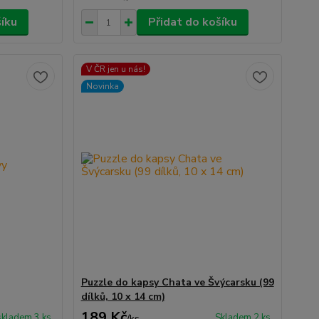
šíku
Přidat do košíku
V ČR jen u nás!
Novinka
Puzzle do kapsy Chata ve Švýcarsku (99
dílků, 10 x 14 cm)
189 Kč
skladem 3 ks
Skladem 2 ks
/
ks