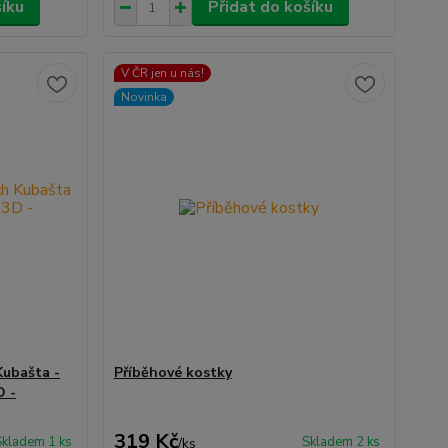
šíku
Přidat do košíku
V ČR jen u nás!
Novinka
Kubašta -
Příběhové kostky
D -
319 Kč
Skladem 1 ks
Skladem 2 ks
/
ks