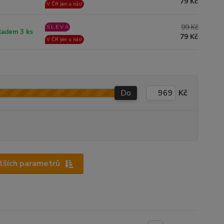
79 Kč
V ČR jen u nás!
99 Kč
S L E V A
ladem 3 ks
79 Kč
V ČR jen u nás!
Do
Kč
alších parametrů