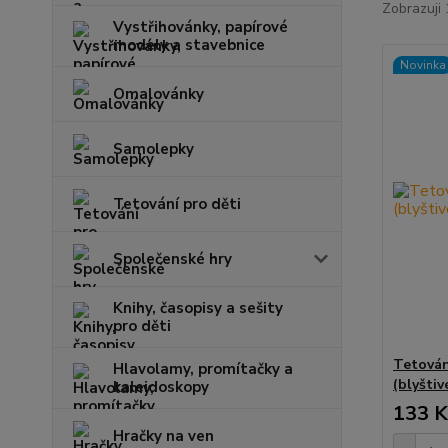
Zobrazuji 
Vystřihovánky, papírové
modely a stavebnice
Novinka
Omalovánky
Samolepky
Tetování pro děti
Společenské hry
Knihy, časopisy a sešity
pro děti
Tetován
Hlavolamy, promítačky a
(blyštiv
kaleidoskopy
133 K
Hračky na ven