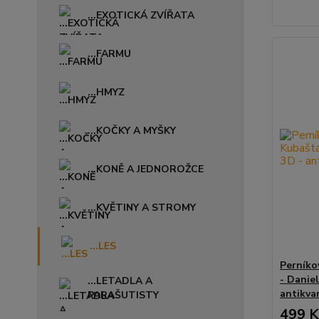
...EXOTICKÁ ZVÍŘATA
...FARMU
...HMYZ
...KOČKY A MYŠKY
...KONĚ A JEDNOROŽCE
...KVĚTINY A STROMY
...LES
Perníko
- Danie
...LETADLA A
antikva
PARAŠUTISTY
499 K