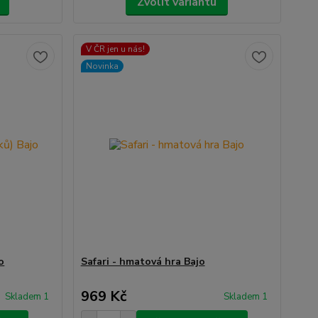
Zvolit variantu
V ČR jen u nás!
Novinka
o
Safari - hmatová hra Bajo
969 Kč
Skladem 1
Skladem 1