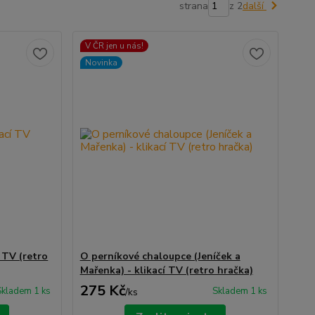
strana
z 2
další
V ČR jen u nás!
Novinka
 TV (retro
O perníkové chaloupce (Jeníček a
Mařenka) - klikací TV (retro hračka)
275 Kč
Skladem 1 ks
Skladem 1 ks
/
ks