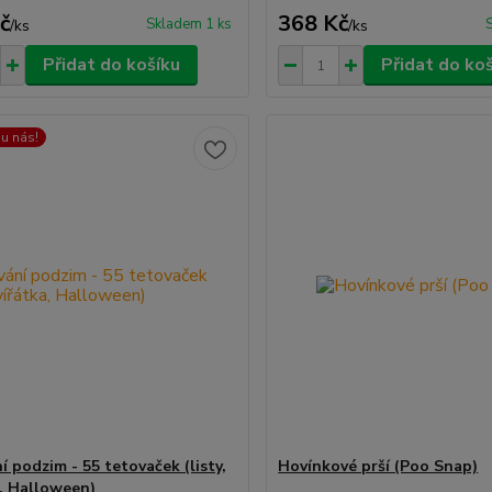
č
368 Kč
Skladem 1 ks
/
ks
/
ks
Přidat do košíku
Přidat do ko
 u nás!
 podzim - 55 tetovaček (listy,
Hovínkové prší (Poo Snap)
a, Halloween)