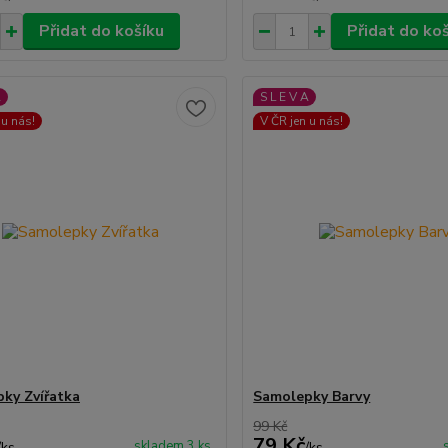
Přidat do košíku
Přidat do ko
A
S L E V A
 u nás!
V ČR jen u nás!
ky Zvířatka
Samolepky Barvy
99 Kč
79 Kč
skladem 3 ks
/
ks
/
ks