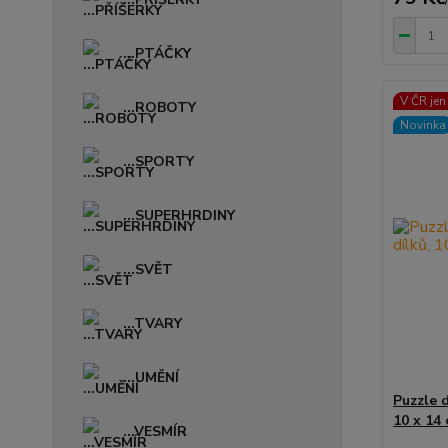
...PTÁČKY
V ČR jen
...ROBOTY
Novinka
...SPORTY
...SUPERHRDINY
...SVĚT
...TVARY
...UMĚNÍ
Puzzle 
10 x 14
...VESMÍR