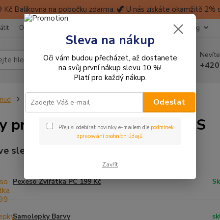
 Kč Balíkovna na pobočku zdarma. 🦖 U nás získáte okamžitě 2% sl
átit
Obchodní podmínky
Ochrana soukromí
Kontakty
Blog
Sleva na nákup
Nevíte
Oči vám budou přecházet, až dostanete
Hledat
+420
na svůj první nákup slevu 10 %!
Platí pro každý nákup.
inud
DÁRKY PRO DĚTI, KTERÉ MAJÍ RÁDY...
...LES
Odeslat
y pro děti, které mají rády LES
Přeji si odebírat novinky e-mailem dle
podmínek
zpracování osobních údajů
.
e slevě
Zavřít
Pexeso Zvířátka PC 199 Kč
Sk
Samolepky Barvy
sk