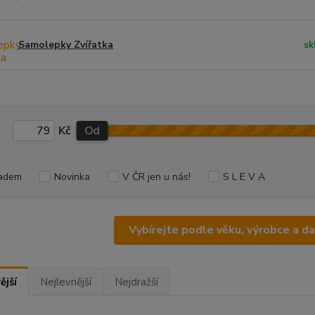
Samolepky Zvířatka
sk
Kč
Od
adem
Novinka
V ČR jen u nás!
S L E V A
Vybírejte podle věku, výrobce a d
ější
Nejlevnější
Nejdražší