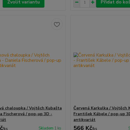
Zvolit variantu
Přidat do ko
vá chaloupka / Vojtěch Kubašta
Červená Karkulka / Vojtěch 
la Fischerová / pop-up 3D -
František Kábele / pop-up 3
riát
antikvariát
č
566 Kč
Skladem 1 ks
/
ks
/
ks