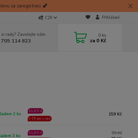
evu za zaregistraci. 🦖
Přihlášení
CZK
 si rady? Zavolejte nám.
0
ks
za
0 Kč
 705 114 823
S L E V A
159 Kč
ladem 2 ks
V ČR jen u nás!
99 Kč
S L E V A
ladem 3 ks