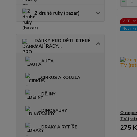
Z druhé ruky (bazar)
V ČR jen
Novinka
DÁRKY PRO DĚTI, KTERÉ
MAJÍ RÁDY...
...AUTA
...CIRKUS A KOUZLA
...DĚJINY
...DINOSAURY
O nepos
TV (ret
275 K
...DRAKY A RYTÍŘE