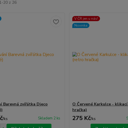
1-20 z 26
V ČR jen u nás!
Novinka
í Barevná zvířátka Djeco
O Červené Karkulce - klikací
é)
hračka)
č
275 Kč
Skladem 2 ks
/
ks
/
ks