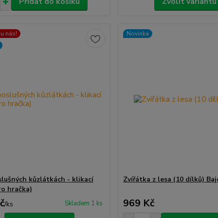
Přidat do košíku
Zvolit variantu
 u nás!
Novinka
lušných kůzlátkách - klikací
Zvířátka z lesa (10 dílků) Baj
ro hračka)
č
969 Kč
Skladem 1 ks
/
ks