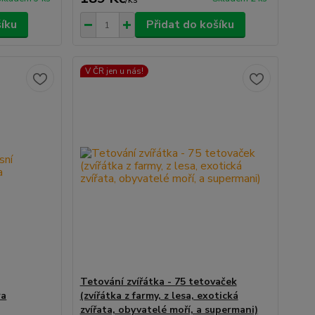
šíku
Přidat do košíku
V ČR jen u nás!
Tetování zvířátka - 75 tetovaček
ra
(zvířátka z farmy, z lesa, exotická
zvířata, obyvatelé moří, a supermani)