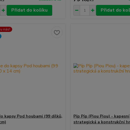
Přidat do košíku
Přidat do ko
 u nás!
do kapsy Pod houbami (99 dílků,
Píp Píp (Piou Piou) - kapesní
 cm)
strategická a konstrukční h