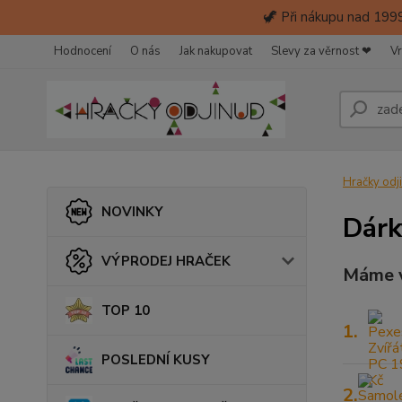
🦖 Při nákupu nad 1999
Hodnocení
O nás
Jak nakupovat
Slevy za věrnost ❤
Vr
Hračky odj
NOVINKY
Dárk
VÝPRODEJ HRAČEK
Máme v
TOP 10
1.
POSLEDNÍ KUSY
2.