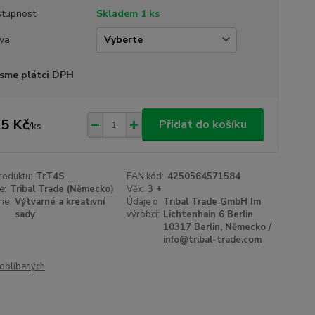
tupnost
Skladem 1 ks
va
sme plátci DPH
5 Kč
Přidat do košíku
/
ks
roduktu:
TrT4S
EAN kód:
4250564571584
e:
Tribal Trade (Německo)
Věk:
3 +
ie:
Výtvarné a kreativní
Údaje o
Tribal Trade GmbH Im
sady
výrobci:
Lichtenhain 6 Berlin
10317 Berlin, Německo /
info@tribal-trade.com
oblíbených