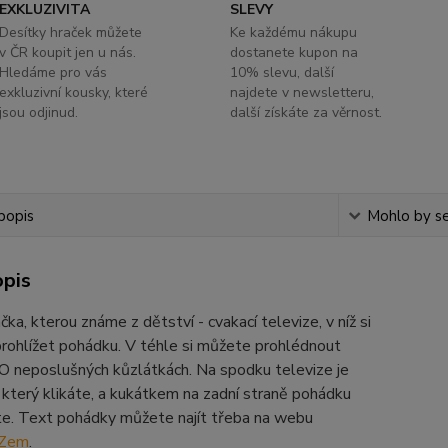
EXKLUZIVITA
SLEVY
Desítky hraček můžete
Ke každému nákupu
v ČR koupit jen u nás.
dostanete kupon na
Hledáme pro vás
10% slevu, další
exkluzivní kousky, které
najdete v newsletteru,
jsou odjinud.
další získáte za věrnost.
popis
Mohlo by se
opis
čka, kterou známe z dětství - cvakací televize, v níž si
rohlížet pohádku. V téhle si můžete prohlédnout
O neposlušných kůzlátkách. Na spodku televize je
a který klikáte, a kukátkem na zadní straně pohádku
te. Text pohádky můžete najít třeba na webu
oZem
.