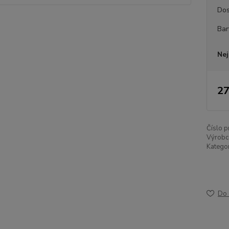
Dos
Bar
Nej
27
Číslo p
Výrobc
Kategor
Do 