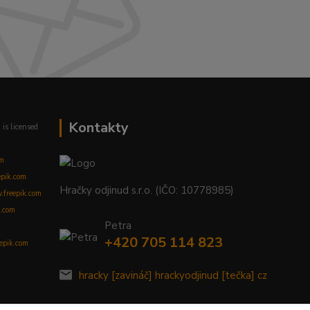
Kontakty
m
is licensed
om
epik.com
Hračky odjinud s.r.o. (IČO: 10778985)
freepik.com
.com
Petra
+420 705 114 823
eepik.com
hracky [zavináč] hrackyodjinud [tečka] cz