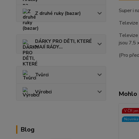
Super i n
Z druhé ruky (bazar)
Televize 
Televize 
DÁRKY PRO DĚTI, KTERÉ
jsou 7,5 
MAJÍ RÁDY...
(Pro před
Tvůrci
Výrobci
Mohlo 
V ČR jen
Novinka
Blog