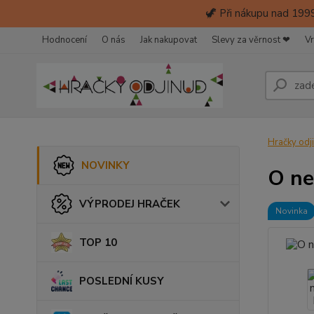
🦖 Při nákupu nad 1999
Hodnocení
O nás
Jak nakupovat
Slevy za věrnost ❤
Vr
Hračky odj
NOVINKY
O ne
VÝPRODEJ HRAČEK
Novinka
TOP 10
POSLEDNÍ KUSY