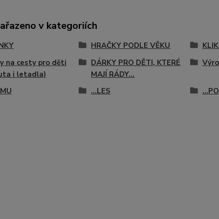
zařazeno v kategoriích
NKY
HRAČKY PODLE VĚKU
KLIK
y na cesty pro děti
DÁRKY PRO DĚTI, KTERÉ
Výro
uta i letadla)
MAJÍ RÁDY...
RMU
...LES
...