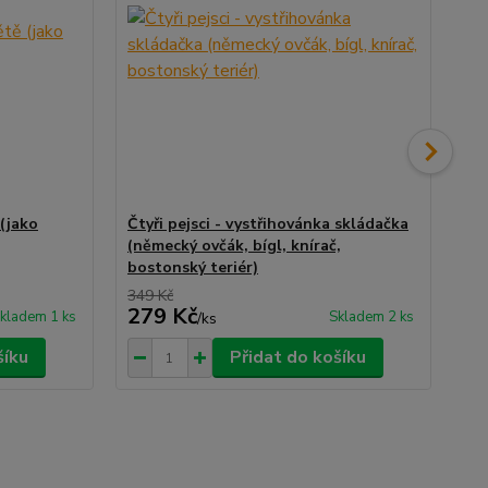
(jako
Čtyři pejsci - vystřihovánka skládačka
Čty
(německý ovčák, bígl, knírač,
vy
bostonský teriér)
žir
349 Kč
349
279 Kč
2
kladem 1 ks
Skladem 2 ks
/
ks
šíku
Přidat do košíku