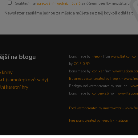
Souhlasím se
zpracováním osobních údajů
za účelem rozesílky newsletteru.
Newsletter zasíláme jednou za měsíc a můžete se z něj kdykoli odhlásit.
ější na blogu
Icons made by
Freepik
from
www.flaticon.co
by
CC 3.0 BY
Icons made by
iconixar
from
www.flaticon.c
 knihy
Business vector created by freepik - www.fre
Art (samolepkové sady)
Background vector created by starline -
www.
lní karetní hry
Icons made by
Icongeek26
from
www.flaticon
Food vector created by macrovector - www.fr
Free icons created by Freepik - Flaticon