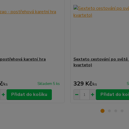
 postřehová karetní hra
Sexteto cestování po světě 
kvarteto)
č
329 Kč
Skladem 5 ks
S
/
ks
/
ks
Přidat do košíku
Přidat do ko