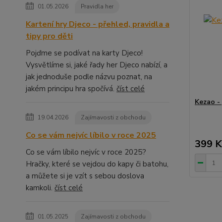
01.05.2026
Pravidla her
Kartení hry Djeco - přehled, pravidla a
tipy pro děti
Pojďme se podívat na karty Djeco!
Vysvětlíme si, jaké řady her Djeco nabízí, a
jak jednoduše podle názvu poznat, na
jakém principu hra spočívá.
číst celé
Kezao -
19.04.2026
Zajímavosti z obchodu
Co se vám nejvíc líbilo v roce 2025
399 K
Co se vám líbilo nejvíc v roce 2025?
Hračky, které se vejdou do kapy či batohu,
a můžete si je vzít s sebou doslova
kamkoli.
číst celé
01.05.2025
Zajímavosti z obchodu