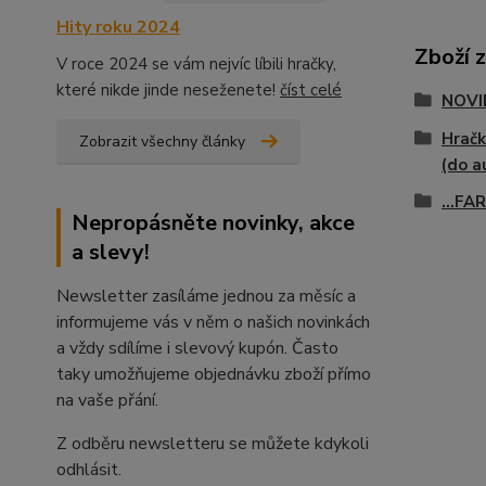
Hity roku 2024
Zboží 
V roce 2024 se vám nejvíc líbili hračky,
které nikde jinde neseženete!
číst celé
NOVI
Hračk
Zobrazit všechny články
(do a
...FA
Nepropásněte novinky, akce
a slevy!
Newsletter zasíláme jednou za měsíc a
informujeme vás v něm o našich novinkách
a vždy sdílíme i slevový kupón. Často
taky umožňujeme objednávku zboží přímo
na vaše přání.
Z odběru newsletteru se můžete kdykoli
odhlásit.