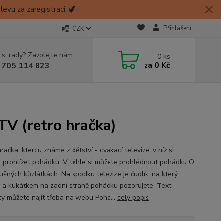
evu za zaregistraci. 🦖
Přihlášení
CZK
 si rady? Zavolejte nám.
0
ks
za
0 Kč
 705 114 823
TV (retro hračka)
račka, kterou známe z dětství - cvakací televize, v níž si
 prohlížet pohádku. V téhle si můžete prohlédnout pohádku O
ušných kůzlátkách. Na spodku televize je čudlík, na který
e, a kukátkem na zadní straně pohádku pozorujete. Text
y můžete najít třeba na webu Poha...
celý popis