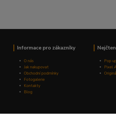
Informace pro zákazníky
Nejčten
O nás
Pop up
Jak nakupovat
Pixel 
Obchodní podmínky
Originá
Fotogalerie
Kontakty
Blog