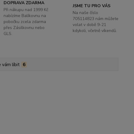
DOPRAVA ZDARMA
JSME TU PRO VÁS
Při nákupu nad 1999 Kč
Na naše číslo
nabízíme Balíkovnu na
705114823 nám můžete
pobočku zcela zdarma
volat v době 9-21
přes Zásilkovnu nebo
kdykoli, včetně víkendů.
GLS.
 vám líbit
6