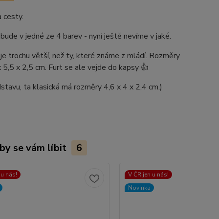
a cesty.
bude v jedné ze 4 barev - nyní ještě nevíme v jaké.
je trochu větší, než ty, které známe z mládí. Rozměry
x 5,5 x 2,5 cm. Furt se ale vejde do kapsy 👍
stavu, ta klasická má rozměry 4,6 x 4 x 2,4 cm.)
by se vám líbit
6
 u nás!
V ČR jen u nás!
Novinka