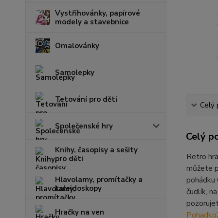
Vystřihovánky, papírové
modely a stavebnice
Omalovánky
Samolepky
Tetování pro děti
Celý 
Společenské hry
Celý p
Knihy, časopisy a sešity
Retro hra
pro děti
můžete p
Hlavolamy, promítačky a
pohádku 
kaleidoskopy
čudlík, n
pozoruje
Hračky na ven
Pohadk