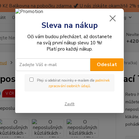
 Kč Balíkovna na pobočku zdarma. 🦖 U nás získáte okamžitě 2% sl
átit
Obchodní podmínky
Ochrana soukromí
Kontakty
Blog
Sleva na nákup
Nevíte
Oči vám budou přecházet, až dostanete
Hledat
+420
na svůj první nákup slevu 10 %!
Platí pro každý nákup.
inud
NOVINKY
O neposlušných kůzlátkách - klikací TV (retro hračka)
Odeslat
poslušných kůzlátkách - klikací 
Přeji si odebírat novinky e-mailem dle
podmínek
zpracování osobních údajů
.
V ČR jen u nás!
Retro h
můžete
Zavřít
neposl
klikát
pohádk