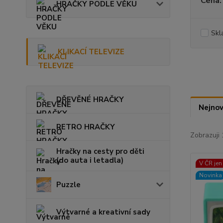
Cena:
HRAČKY PODLE VĚKU
Skl
KLIKACÍ TELEVIZE
DŘEVĚNÉ HRAČKY
Nejnov
RETRO HRAČKY
Zobrazuji 
Hračky na cesty pro děti
(do auta i letadla)
V ČR jen
Novinka
Puzzle
Výtvarné a kreativní sady