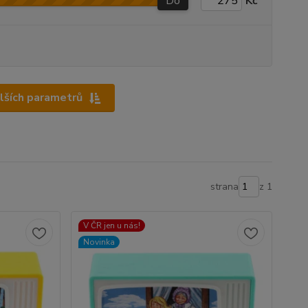
Do
Kč
alších parametrů
strana
z 1
V ČR jen u nás!
Novinka