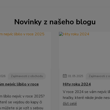
Novinky z našeho blogu
2026
Zajímavosti z obchodu
01
.
05
.
2025
Zajímavosti z
m nejvíc líbilo v roce
Hity roku 2024
V roce 2024 se vám nejvíc líb
 líbilo nejvíc v roce 2025?
hračky, které nikde jinde ne
které se vejdou do kapy či
číst celé
 můžete si je vzít s sebou