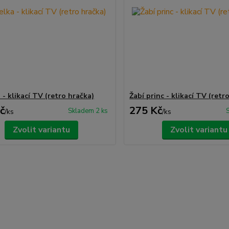
- klikací TV (retro hračka)
Žabí princ - klikací TV (retr
č
275 Kč
Skladem 2 ks
/
ks
/
ks
Zvolit variantu
Zvolit variantu