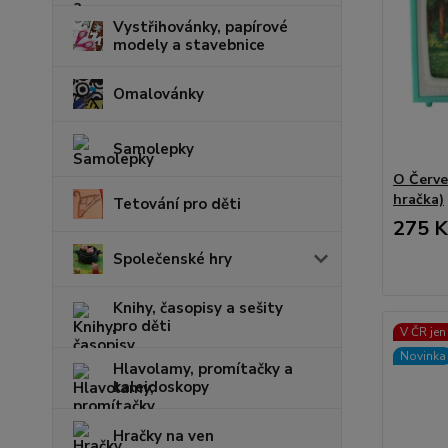
Vystřihovánky, papírové
modely a stavebnice
Omalovánky
Samolepky
O Červe
hračka)
Tetování pro děti
275 K
Společenské hry
Knihy, časopisy a sešity
pro děti
V ČR jen
Novinka
Hlavolamy, promítačky a
kaleidoskopy
Hračky na ven