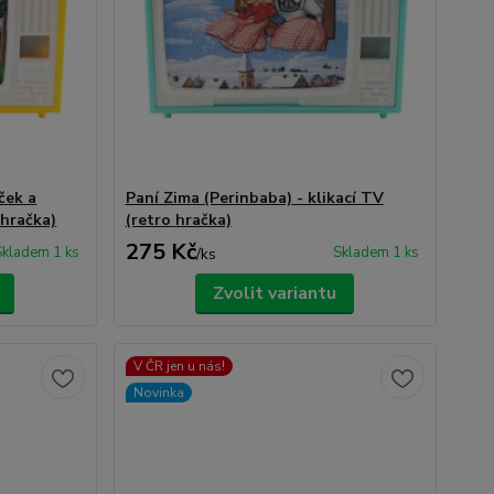
ček a
Paní Zima (Perinbaba) - klikací TV
 hračka)
(retro hračka)
275 Kč
Skladem 1 ks
Skladem 1 ks
/
ks
Zvolit variantu
V ČR jen u nás!
Novinka