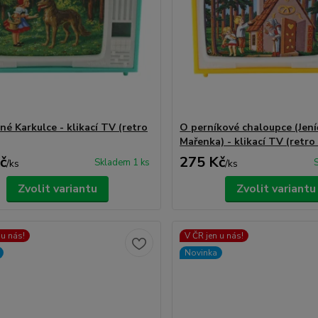
né Karkulce - klikací TV (retro
O perníkové chaloupce (Jení
Mařenka) - klikací TV (retro
č
275 Kč
Skladem 1 ks
/
ks
/
ks
Zvolit variantu
Zvolit variantu
 u nás!
V ČR jen u nás!
Novinka