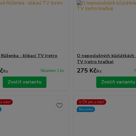
 Růženka - klikací TV (retro
O neposlušných kůzlátkách -
TV (retro hračka)
č
275 Kč
Skladem 1 ks
/
ks
/
ks
Zvolit variantu
Zvolit variantu
 u nás!
V ČR jen u nás!
Novinka