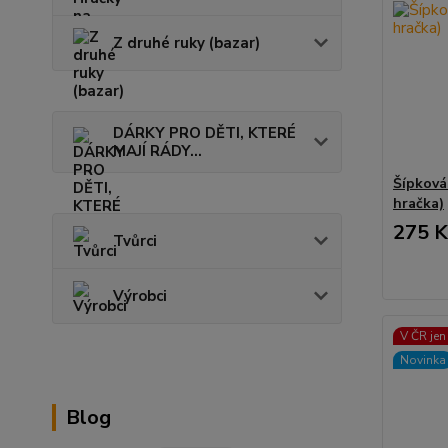
Z druhé ruky (bazar)
DÁRKY PRO DĚTI, KTERÉ
MAJÍ RÁDY...
Šípková
hračka)
275 K
Tvůrci
Výrobci
V ČR jen
Novinka
Blog