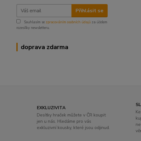
Přihlásit se
Souhlasím se
zpracováním osobních údajů
za účelem
rozesílky newsletteru.
doprava zdarma
S
EXKLUZIVITA
Ke
Desítky hraček můžete v ČR koupit
ku
jen u nás. Hledáme pro vás
ne
exkluzivní kousky, které jsou odjinud.
vě