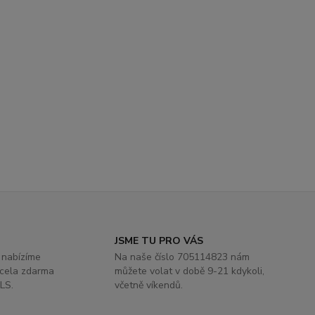
JSME TU PRO VÁS
 nabízíme
Na naše číslo 705114823 nám
zcela zdarma
můžete volat v době 9-21 kdykoli,
LS.
včetně víkendů.