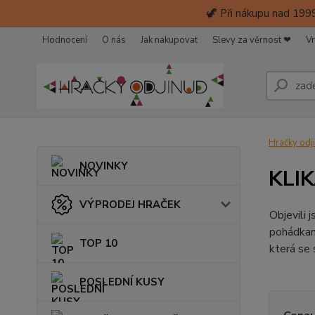
🦖 Při nákupu nad 1999
Hodnocení
O nás
Jak nakupovat
Slevy za věrnost ❤
Vr
Hračky odj
NOVINKY
KLIK
VÝPRODEJ HRAČEK
Objevili 
pohádkam
TOP 10
která se 
POSLEDNÍ KUSY