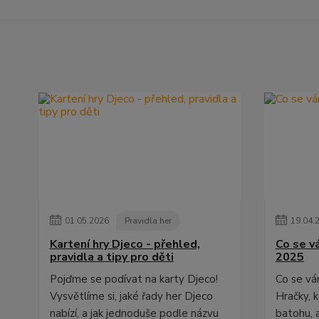
01
.
05
.
2026
Pravidla her
19
.
04
.
Kartení hry Djeco - přehled,
Co se vá
pravidla a tipy pro děti
2025
Pojďme se podívat na karty Djeco!
Co se vám
Vysvětlíme si, jaké řady her Djeco
Hračky, 
nabízí, a jak jednoduše podle názvu
batohu, a