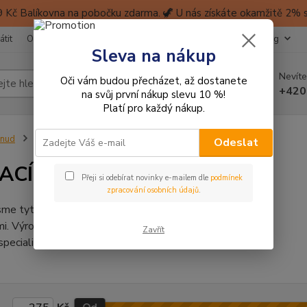
 Kč Balíkovna na pobočku zdarma. 🦖 U nás získáte okamžitě 2% sl
átit
Obchodní podmínky
Ochrana soukromí
Kontakty
Blog
Sleva na nákup
Nevíte
Oči vám budou přecházet, až dostanete
Hledat
+420
na svůj první nákup slevu 10 %!
Platí pro každý nákup.
inud
KLIKACÍ TELEVIZE
Odeslat
ACÍ TELEVIZE
Přeji si odebírat novinky e-mailem dle
podmínek
zpracování osobních údajů
.
jsme tyto krásné retro klikací televize s
i. Výrobcem je německá firma Tribal Trade,
Zavřít
specializuje na podobné retro hračky.