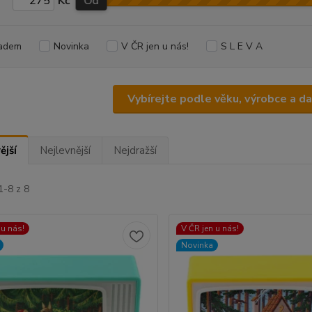
Kč
Od
adem
Novinka
V ČR jen u nás!
S L E V A
Vybírejte podle věku, výrobce a d
ější
Nejlevnější
Nejdražší
1-8 z 8
 u nás!
V ČR jen u nás!
Novinka