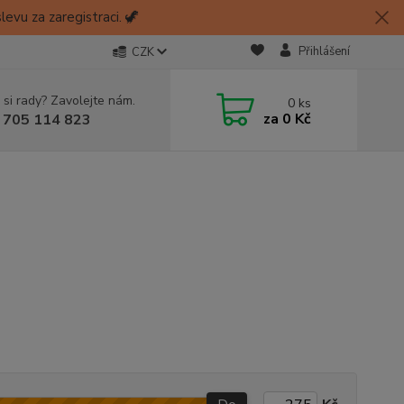
evu za zaregistraci. 🦖
Přihlášení
CZK
 si rady? Zavolejte nám.
0
ks
za
0 Kč
 705 114 823