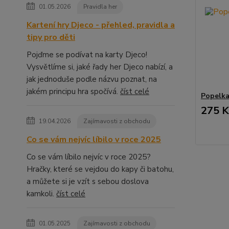
01.05.2026
Pravidla her
Kartení hry Djeco - přehled, pravidla a
tipy pro děti
Pojďme se podívat na karty Djeco!
Vysvětlíme si, jaké řady her Djeco nabízí, a
jak jednoduše podle názvu poznat, na
jakém principu hra spočívá.
číst celé
Popelka 
275 K
19.04.2026
Zajímavosti z obchodu
Co se vám nejvíc líbilo v roce 2025
Co se vám líbilo nejvíc v roce 2025?
Hračky, které se vejdou do kapy či batohu,
a můžete si je vzít s sebou doslova
kamkoli.
číst celé
01.05.2025
Zajímavosti z obchodu