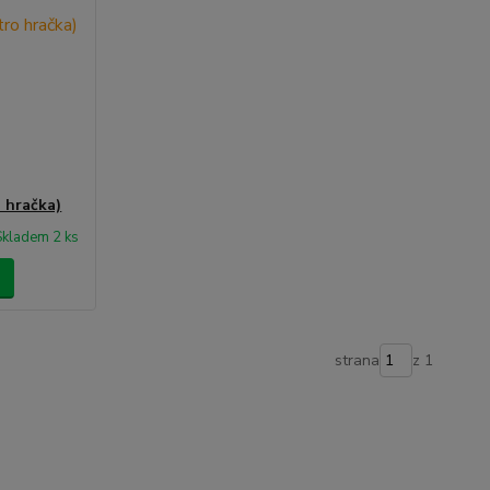
o hračka)
Skladem 2 ks
strana
z 1