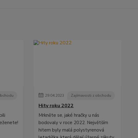
 obchodu
29
.
04
.
2023
Zajímavosti z obchodu
Hity roku 2022
ili
Mrkněte se, jaké hračky u nás
seženete!
bodovaly v roce 2022. Největším
hitem byly malá polystyrenová
letadýlka, která dělají úžasné zákuty.