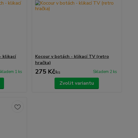
 klikací
Kocour v botách - klikací TV (retro
hračka)
275 Kč
Skladem 1 ks
Skladem 2 ks
/
ks
Zvolit variantu