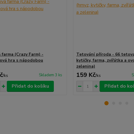
á farma (Crazy Farm) -
Tetování příroda - 66 tetov
ová hra s nápodobou
kytičky, farma, zvířátka a ov
zelenina)
č
159 Kč
Skladem 3 ks
S
/
ks
/
ks
Přidat do košíku
Přidat do ko