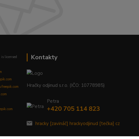
Kontakty
m
is licensed
om
epik.com
Hračky odjinud s.r.o. (IČO: 10778985)
freepik.com
.com
Petra
+420 705 114 823
eepik.com
hracky [zavináč] hrackyodjinud [tečka] cz