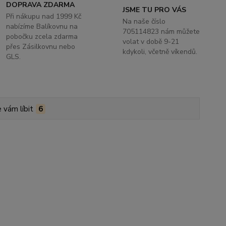
DOPRAVA ZDARMA
JSME TU PRO VÁS
Při nákupu nad 1999 Kč
Na naše číslo
nabízíme Balíkovnu na
705114823 nám můžete
pobočku zcela zdarma
volat v době 9-21
přes Zásilkovnu nebo
kdykoli, včetně víkendů.
GLS.
 vám líbit
6