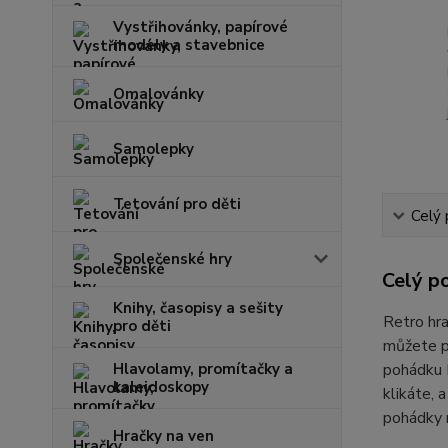
Vystřihovánky, papírové
modely a stavebnice
Omalovánky
Samolepky
Tetování pro děti
Celý 
Společenské hry
Celý p
Knihy, časopisy a sešity
Retro hra
pro děti
můžete p
Hlavolamy, promítačky a
pohádku K
kaleidoskopy
klikáte, 
pohádky 
Hračky na ven