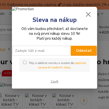
 Kč Balíkovna na pobočku zdarma. 🦖 U nás získáte okamžitě 2% sl
átit
Obchodní podmínky
Ochrana soukromí
Kontakty
Blog
Sleva na nákup
Nevíte
Oči vám budou přecházet, až dostanete
Hledat
+420
na svůj první nákup slevu 10 %!
Platí pro každý nákup.
inud
NOVINKY
Kocour v botách - klikací TV (retro hračka)
Odeslat
ur v botách - klikací TV (retro h
Přeji si odebírat novinky e-mailem dle
podmínek
zpracování osobních údajů
.
V ČR jen u nás!
Retro h
můžete
Zavřít
Kocour 
kukátk
najít 