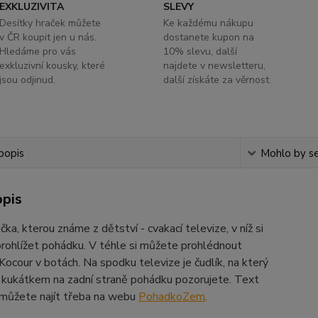
EXKLUZIVITA
SLEVY
Desítky hraček můžete
Ke každému nákupu
v ČR koupit jen u nás.
dostanete kupon na
Hledáme pro vás
10% slevu, další
exkluzivní kousky, které
najdete v newsletteru,
jsou odjinud.
další získáte za věrnost.
popis
Mohlo by se
opis
čka, kterou známe z dětství - cvakací televize, v níž si
rohlížet pohádku. V téhle si můžete prohlédnout
ocour v botách. Na spodku televize je čudlík, na který
a kukátkem na zadní straně pohádku pozorujete. Text
můžete najít třeba na webu
PohadkoZem
.