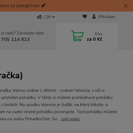
evu za zaregistraci. 🦖
Přihlášení
CZK
 si rady? Zavolejte nám.
0
ks
za
0 Kč
 705 114 823
račka)
račka, kterou známe z dětství - cvakací televize, v níž si
 prohlížet pohádku. V téhle si můžete prohlédnout pohádku
v botách. Na spodku televize je čudlík, na který klikáte, a
em na zadní straně pohádku pozorujete. Text pohádky můžete
třeba na webu PohadkoZem. Su...
celý popis