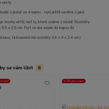
a cesty.
bude v jedné ze 4 barev - nyní ještě nevíme v jaké.
je trochu větší, než ty, které známe z mládí. Rozměry
x 5,5 x 2,5 cm. Furt se ale vejde do kapsy 👍
stavu, ta klasická má rozměry 4,6 x 4 x 2,4 cm.)
by se vám líbit
6
 u nás!
V ČR jen u nás!