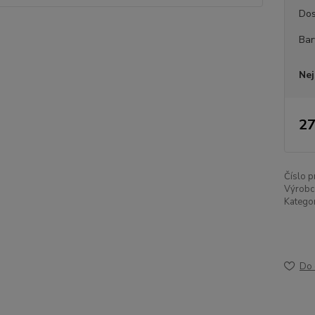
Dos
Bar
Nej
27
Číslo p
Výrobc
Kategor
Do 