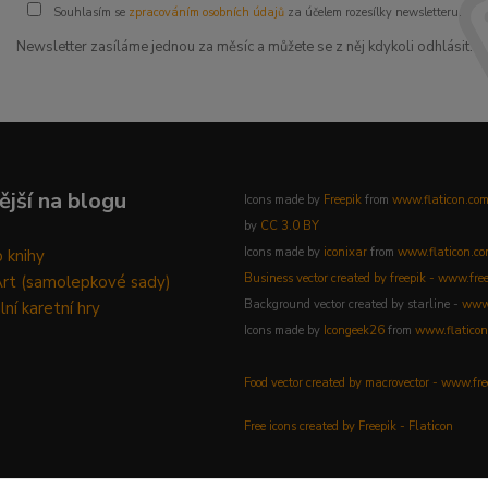
Souhlasím se
zpracováním osobních údajů
za účelem rozesílky newsletteru.
Newsletter zasíláme jednou za měsíc a můžete se z něj kdykoli odhlásit.
ější na blogu
Icons made by
Freepik
from
www.flaticon.co
by
CC 3.0 BY
Icons made by
iconixar
from
www.flaticon.c
 knihy
Business vector created by freepik - www.fre
Art (samolepkové sady)
Background vector created by starline -
www.
lní karetní hry
Icons made by
Icongeek26
from
www.flaticon
Food vector created by macrovector - www.fr
Free icons created by Freepik - Flaticon