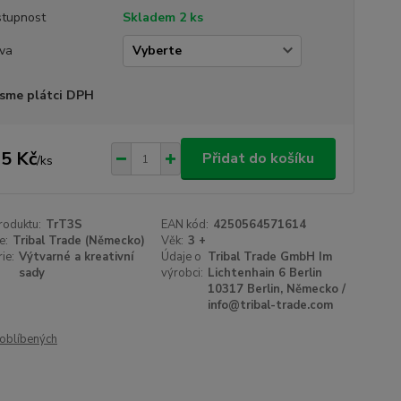
tupnost
Skladem 2 ks
va
sme plátci DPH
5 Kč
Přidat do košíku
/
ks
roduktu:
TrT3S
EAN kód:
4250564571614
e:
Tribal Trade (Německo)
Věk:
3 +
ie:
Výtvarné a kreativní
Údaje o
Tribal Trade GmbH Im
sady
výrobci:
Lichtenhain 6 Berlin
10317 Berlin, Německo /
info@tribal-trade.com
oblíbených