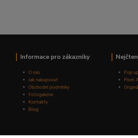
Informace pro zákazníky
Nejčten
O nás
Pop up
Jak nakupovat
Pixel 
Obchodní podmínky
Originá
Fotogalerie
Kontakty
Blog