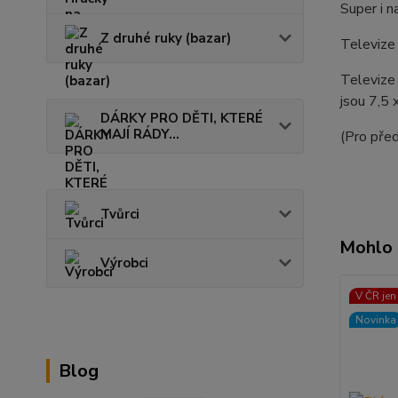
Super i n
Z druhé ruky (bazar)
Televize 
Televize 
jsou 7,5 
DÁRKY PRO DĚTI, KTERÉ
MAJÍ RÁDY...
(Pro před
Tvůrci
Mohlo 
Výrobci
V ČR jen
Novinka
Blog