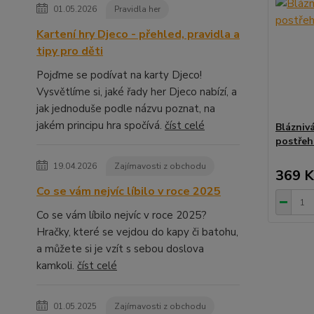
01.05.2026
Pravidla her
Kartení hry Djeco - přehled, pravidla a
tipy pro děti
Pojďme se podívat na karty Djeco!
Vysvětlíme si, jaké řady her Djeco nabízí, a
jak jednoduše podle názvu poznat, na
jakém principu hra spočívá.
číst celé
Blázniv
postřeh
19.04.2026
Zajímavosti z obchodu
369 K
Co se vám nejvíc líbilo v roce 2025
Co se vám líbilo nejvíc v roce 2025?
Hračky, které se vejdou do kapy či batohu,
a můžete si je vzít s sebou doslova
kamkoli.
číst celé
01.05.2025
Zajímavosti z obchodu