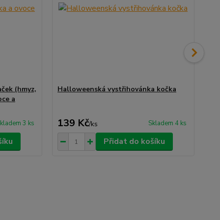
aček (hmyz,
Halloweenská vystřihovánka kočka
Za
oce a
139 Kč
5
kladem 3 ks
Skladem 4 ks
/
ks
šíku
Přidat do košíku