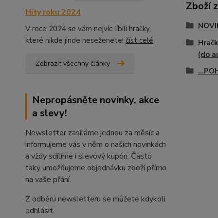
Zboží 
Hity roku 2024
NOVI
V roce 2024 se vám nejvíc líbili hračky,
které nikde jinde neseženete!
číst celé
Hračk
(do a
Zobrazit všechny články
...P
Nepropásněte novinky, akce
a slevy!
Newsletter zasíláme jednou za měsíc a
informujeme vás v něm o našich novinkách
a vždy sdílíme i slevový kupón. Často
taky umožňujeme objednávku zboží přímo
na vaše přání.
Z odběru newsletteru se můžete kdykoli
odhlásit.