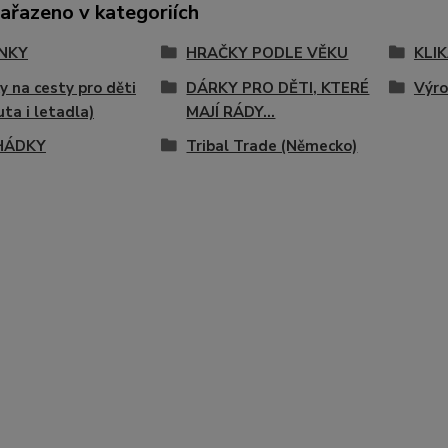
zařazeno v kategoriích
NKY
HRAČKY PODLE VĚKU
KLIK
y na cesty pro děti
DÁRKY PRO DĚTI, KTERÉ
Výro
uta i letadla)
MAJÍ RÁDY...
OHÁDKY
Tribal Trade (Německo)