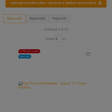
Vybírejte podle věku, výrobce a dalších parametrů
Nejnovější
Nejlevnější
Nejdražší
Zobrazuji 1-6 z 6
strana
z 1
V ČR jen u nás!
Novinka