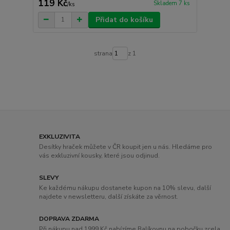
119 Kč
Skladem 7 ks
/
ks
Přidat do košíku
strana
z 1
EXKLUZIVITA
Desítky hraček můžete v ČR koupit jen u nás. Hledáme pro
vás exkluzivní kousky, které jsou odjinud.
SLEVY
Ke každému nákupu dostanete kupon na 10% slevu, další
najdete v newsletteru, další získáte za věrnost.
DOPRAVA ZDARMA
Při nákupu nad 1999 Kč nabízíme Balíkovnu na pobočku zcela