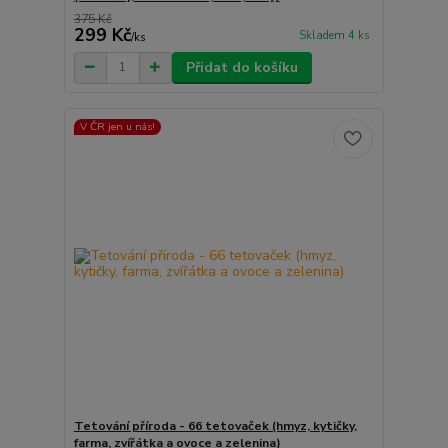
375 Kč
299 Kč
Skladem 4 ks
/
ks
Přidat do košíku
V ČR jen u nás!
Tetování příroda - 66 tetovaček (hmyz, kytičky,
farma, zvířátka a ovoce a zelenina)