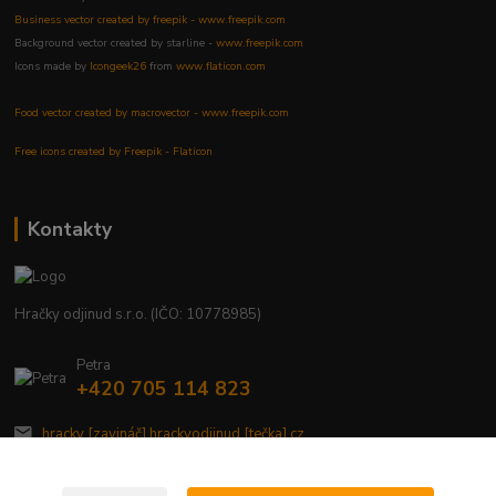
Business vector created by freepik - www.freepik.com
Background vector created by starline -
www.freepik.com
Icons made by
Icongeek26
from
www.flaticon.com
Food vector created by macrovector - www.freepik.com
Free icons created by Freepik - Flaticon
Kontakty
Hračky odjinud s.r.o. (IČO: 10778985)
Petra
+420 705 114 823
hracky [zavináč] hrackyodjinud [tečka] cz