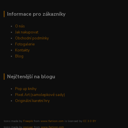
Informace pro zákazníky
O nás
Jak nakupovat
Obchodní podmínky
Fotogalerie
Kontakty
Blog
Nejčtenější na blogu
Pop up knihy
Pixel Art (samolepkové sady)
Originální karetní hry
Icons made by
Freepik
from
www.flaticon.com
is licensed by
CC 3.0 BY
Icons made by
iconixar
from
www.flaticon.com