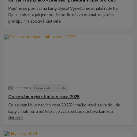
Kartení hry Djeco - přehled, pravidla a tipy pro děti
Pojďme se podívat na karty Djeco! Vysvětlíme si, jaké řady her
Djeco nabízí, a jak jednoduše podle názvu poznat, na jakém
principu hra spočívá.
číst celé
19
.
04
.
2026
Zajímavosti z obchodu
Co se vám nejvíc líbilo v roce 2025
Co se vám líbilo nejvíc v roce 2025? Hračky, které se vejdou do
kapy či batohu, a můžete si je vzít s sebou doslova kamkoli.
číst celé