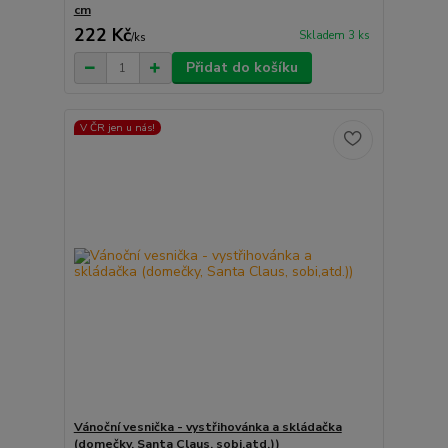
cm
222 Kč
Skladem 3 ks
/
ks
Přidat do košíku
V ČR jen u nás!
Vánoční vesnička - vystřihovánka a skládačka
(domečky, Santa Claus, sobi,atd.))