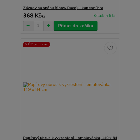
Závody na sněhu (Snow Race) - kapesní hra
368 Kč
Skladem 6 ks
/
ks
Přidat do košíku
V ČR jen u nás!
Papírový ubrus k vykreslení - omalovánka, 119 x 84