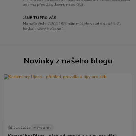
zdarma přes Zásilkovnu nebo GLS.
JSME TU PRO VÁS
Na naše číslo 705114823 nám můžete volat v době 9-21
kdykoli, včetně víkendů.
Novinky z našeho blogu
01
.
05
.
2026
Pravidla her