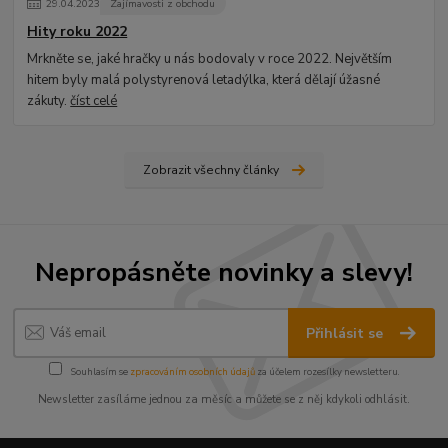
29
.
04
.
2023
Zajímavosti z obchodu
Hity roku 2022
Mrkněte se, jaké hračky u nás bodovaly v roce 2022. Největším
hitem byly malá polystyrenová letadýlka, která dělají úžasné
zákuty.
číst celé
Zobrazit všechny články
Nepropásněte novinky a slevy!
Přihlásit se
Souhlasím se
zpracováním osobních údajů
za účelem rozesílky newsletteru.
Newsletter zasíláme jednou za měsíc a můžete se z něj kdykoli odhlásit.