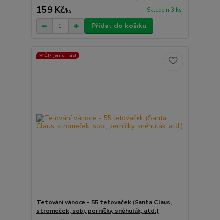
159 Kč
Skladem 3 ks
/
ks
Přidat do košíku
V ČR jen u nás!
Tetování vánoce - 55 tetovaček (Santa Claus,
stromeček, sobi, perníčky, sněhulák, atd.)