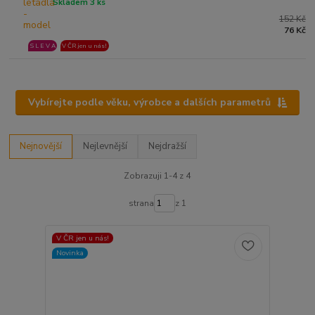
Skladem 3 ks
152 Kč
76 Kč
S L E V A
V ČR jen u nás!
Vybírejte podle věku, výrobce a dalších parametrů
Nejnovější
Nejlevnější
Nejdražší
Zobrazuji 1-4 z 4
strana
z 1
V ČR jen u nás!
Novinka