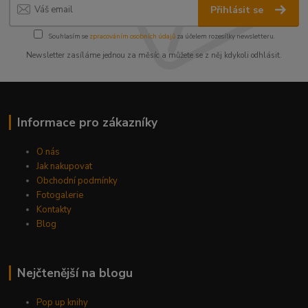
Přihlásit se
Souhlasím se
zpracováním osobních údajů
za účelem rozesílky newsletteru.
Newsletter zasíláme jednou za měsíc a můžete se z něj kdykoli odhlásit.
Informace pro zákazníky
O nás
Jak nakupovat
Obchodní podmínky
Fotogalerie
Kontakty
Blog
Nejčtenější na blogu
Pop up knihy