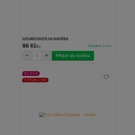
Létající motýl na gumičku
86 Kč
Skladem 14 ks
/
ks
Přidat do košíku
S L E V A
V ČR jen u nás!