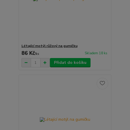
Létající motýl růžový na gumičku
86 Kč
Skladem 18 ks
/
ks
Přidat do košíku