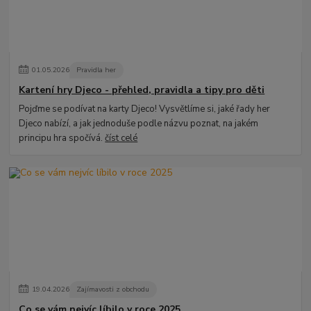
01
.
05
.
2026
Pravidla her
Kartení hry Djeco - přehled, pravidla a tipy pro děti
Pojďme se podívat na karty Djeco! Vysvětlíme si, jaké řady her
Djeco nabízí, a jak jednoduše podle názvu poznat, na jakém
principu hra spočívá.
číst celé
19
.
04
.
2026
Zajímavosti z obchodu
Co se vám nejvíc líbilo v roce 2025