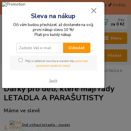
🦖 Při nákupu nad 1999 Kč Balíkovna na pobočku zdarma. 🦖 U nás
získáte okamžitě 2% slevu za zaregistraci. 🦖
Sleva na nákup
0
ks
CZK
+420 705 114 823
za
0 Kč
Oči vám budou přecházet, až dostanete na svůj
první nákup slevu 10 %!
Platí pro každý nákup.
Menu
Odeslat
Hledat
Přeji si odebírat novinky e-mailem dle
podmínek
zpracování osobních údajů
.
Hračky odjinud
DÁRKY PRO DĚTI, KTERÉ MAJÍ RÁDY...
...LETADLA A
PARAŠUTISTY
Zavřít
Dárky pro děti, které mají rády
LETADLA A PARAŠUTISTY
Máme ve slevě
Dvě stíhací letadla - model
1.