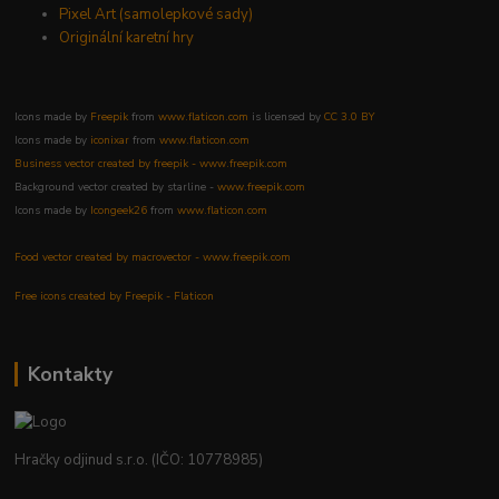
Pixel Art (samolepkové sady)
Originální karetní hry
Icons made by
Freepik
from
www.flaticon.com
is licensed by
CC 3.0 BY
Icons made by
iconixar
from
www.flaticon.com
Business vector created by freepik - www.freepik.com
Background vector created by starline -
www.freepik.com
Icons made by
Icongeek26
from
www.flaticon.com
Food vector created by macrovector - www.freepik.com
Free icons created by Freepik - Flaticon
Kontakty
Hračky odjinud s.r.o. (IČO: 10778985)