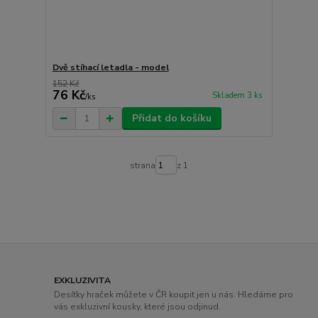
Dvě stíhací letadla - model
152 Kč
76 Kč
Skladem 3 ks
/
ks
Přidat do košíku
strana
z 1
EXKLUZIVITA
Desítky hraček můžete v ČR koupit jen u nás. Hledáme pro
vás exkluzivní kousky, které jsou odjinud.