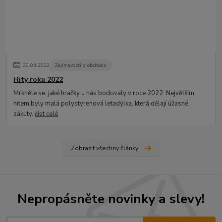
29
.
04
.
2023
Zajímavosti z obchodu
Hity roku 2022
Mrkněte se, jaké hračky u nás bodovaly v roce 2022. Největším
hitem byly malá polystyrenová letadýlka, která dělají úžasné
zákuty.
číst celé
Zobrazit všechny články
Nepropásněte novinky a slevy!