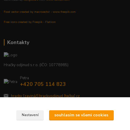
Food vector created by macrovector - www.freepik.com
Free icons created by Freepik - Flaticon
Kontakty
Hračky odjinud s.r.o. (IČO: 10778985)
Petra
+420 705 114 823
hracky [zavináč] hrackyodjinud [tečka] cz
souhlasím se všemi cookies
Nastavení