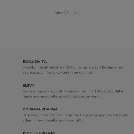
strana
z 1
EXKLUZIVITA
Desítky hraček můžete v ČR koupit jen u nás. Hledáme pro
vás exkluzivní kousky, které jsou odjinud.
SLEVY
Ke každému nákupu dostanete kupon na 10% slevu, další
najdete v newsletteru, další získáte za věrnost.
DOPRAVA ZDARMA
Při nákupu nad 1999 Kč nabízíme Balíkovnu na pobočku zcela
zdarma přes Zásilkovnu nebo GLS.
JSME TU PRO VÁS