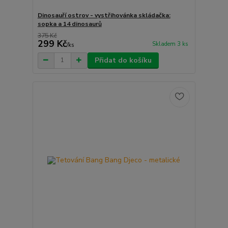
Dinosauří ostrov - vystřihovánka skládačka:
sopka a 14 dinosaurů
375 Kč
299 Kč
Skladem 3 ks
/
ks
Přidat do košíku