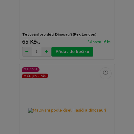
Tetování pro děti Dinosauři (Rex London)
65 Kč
Skladem 16 ks
/
ks
Přidat do košíku
S L E V A
V ČR jen u nás!