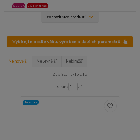
S L E V A
V ČR jen u nás!
zobrazit více produktů
Vybírejte podle věku, výrobce a dalších parametrů
Nejnovější
Nejlevnější
Nejdražší
Zobrazuji 1-15 z 15
strana
z 1
Novinka