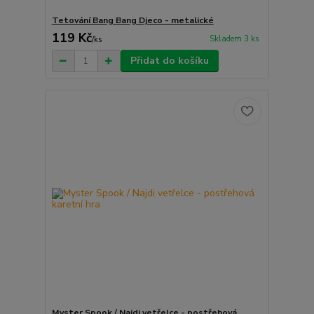
Tetování Bang Bang Djeco - metalické
119 Kč
Skladem 3 ks
/
ks
Přidat do košíku
Myster Spook / Najdi vetřelce - postřehová