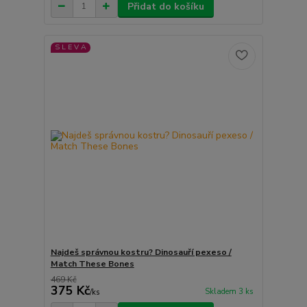
Přidat do košíku
S L E V A
Najdeš správnou kostru? Dinosauří pexeso /
Match These Bones
469 Kč
375 Kč
Skladem 3 ks
/
ks