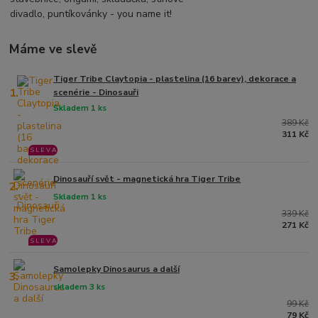
divadlo, puntíkovánky - you name it!
Máme ve slevě
Tiger Tribe Claytopia - plastelina (16 barev), dekorace a
1.
scenérie - Dinosauři
Skladem 1 ks
389 Kč
311 Kč
S L E V A
Dinosauří svět - magnetická hra Tiger Tribe
2.
Skladem 1 ks
339 Kč
271 Kč
S L E V A
Samolepky Dinosaurus a další
3.
skladem 3 ks
99 Kč
79 Kč