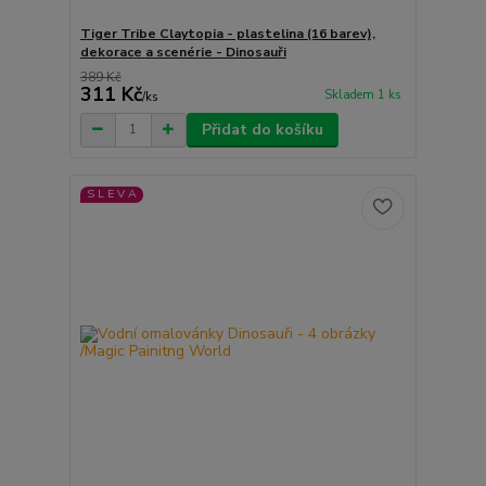
Tiger Tribe Claytopia - plastelina (16 barev),
dekorace a scenérie - Dinosauři
389 Kč
311 Kč
Skladem 1 ks
/
ks
Přidat do košíku
S L E V A