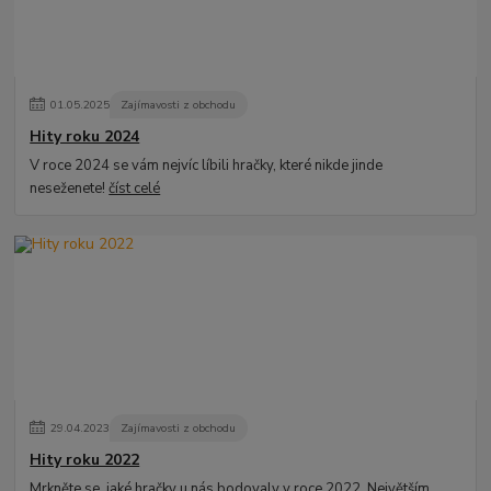
01
.
05
.
2025
Zajímavosti z obchodu
Hity roku 2024
V roce 2024 se vám nejvíc líbili hračky, které nikde jinde
neseženete!
číst celé
29
.
04
.
2023
Zajímavosti z obchodu
Hity roku 2022
Mrkněte se, jaké hračky u nás bodovaly v roce 2022. Největším