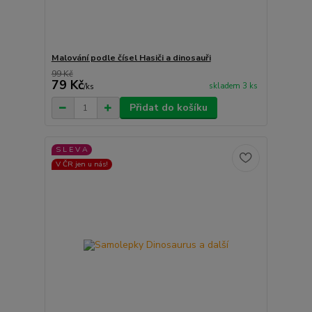
Malování podle čísel Hasiči a dinosauři
99 Kč
79 Kč
skladem 3 ks
/
ks
Přidat do košíku
S L E V A
V ČR jen u nás!