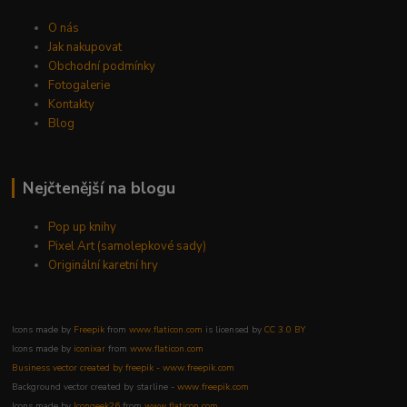
O nás
Jak nakupovat
Obchodní podmínky
Fotogalerie
Kontakty
Blog
Nejčtenější na blogu
Pop up knihy
Pixel Art (samolepkové sady)
Originální karetní hry
Icons made by
Freepik
from
www.flaticon.com
is licensed by
CC 3.0 BY
Icons made by
iconixar
from
www.flaticon.com
Business vector created by freepik - www.freepik.com
Background vector created by starline -
www.freepik.com
Icons made by
Icongeek26
from
www.flaticon.com