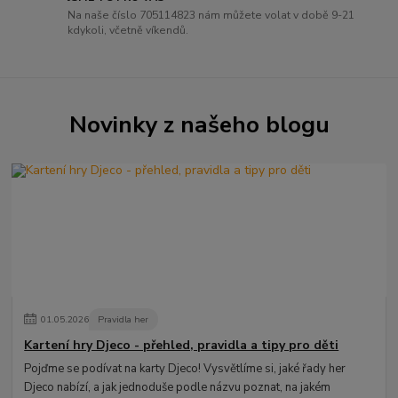
Na naše číslo 705114823 nám můžete volat v době 9-21
kdykoli, včetně víkendů.
Novinky z našeho blogu
01
.
05
.
2026
Pravidla her
Kartení hry Djeco - přehled, pravidla a tipy pro děti
Pojďme se podívat na karty Djeco! Vysvětlíme si, jaké řady her
Djeco nabízí, a jak jednoduše podle názvu poznat, na jakém