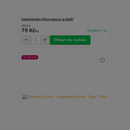
Samolepky Dinosaurus a další
99 Kč
79 Kč
skladem 3 ks
/
ks
Přidat do košíku
S L E V A