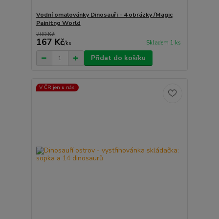
Vodní omalovánky Dinosauři - 4 obrázky /Magic
Painitng World
209 Kč
167 Kč
Skladem 1 ks
/
ks
Přidat do košíku
V ČR jen u nás!