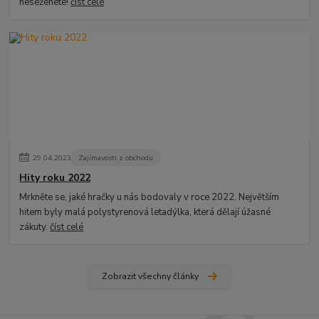
neseženete!
číst celé
29
.
04
.
2023
Zajímavosti z obchodu
Hity roku 2022
Mrkněte se, jaké hračky u nás bodovaly v roce 2022. Největším
hitem byly malá polystyrenová letadýlka, která dělají úžasné
zákuty.
číst celé
Zobrazit všechny články