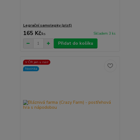
Legrační samolepky (plsť)
165 Kč
Skladem 3 ks
/
ks
Přidat do košíku
V ČR jen u nás!
Novinka