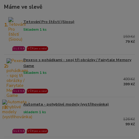
Máme ve slevě
Tetování Pro štěstí (Sioou)
1.
Skladem 1 ks
159 Kč
79 Kč
S L E V A
V ČR jen u nás!
Pexeso s pohádkami - spoj tři obrázky / Fairytale Memory
2.
Game
Skladem 1 ks
499 Kč
399 Kč
S L E V A
V ČR jen u nás!
Automata - pohyblivé modely (vystřihovánka)
3.
skladem 1 ks
126 Kč
99 Kč
S L E V A
V ČR jen u nás!