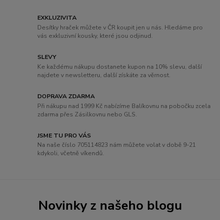
EXKLUZIVITA
Desítky hraček můžete v ČR koupit jen u nás. Hledáme pro
vás exkluzivní kousky, které jsou odjinud.
SLEVY
Ke každému nákupu dostanete kupon na 10% slevu, další
najdete v newsletteru, další získáte za věrnost.
DOPRAVA ZDARMA
Při nákupu nad 1999 Kč nabízíme Balíkovnu na pobočku zcela
zdarma přes Zásilkovnu nebo GLS.
JSME TU PRO VÁS
Na naše číslo 705114823 nám můžete volat v době 9-21
kdykoli, včetně víkendů.
Novinky z našeho blogu