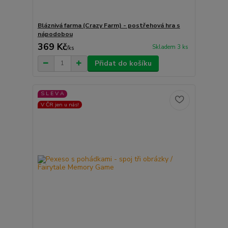
Bláznivá farma (Crazy Farm) - postřehová hra s
nápodobou
369 Kč
Skladem 3 ks
/
ks
Přidat do košíku
S L E V A
V ČR jen u nás!