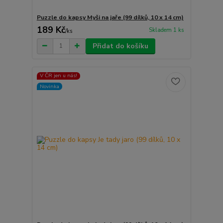
Puzzle do kapsy Myši na jaře (99 dílků, 10 x 14 cm)
189 Kč
Skladem 1 ks
/
ks
Přidat do košíku
V ČR jen u nás!
Novinka