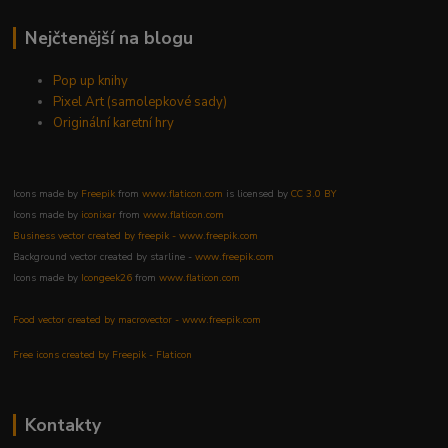
Nejčtenější na blogu
Pop up knihy
Pixel Art (samolepkové sady)
Originální karetní hry
Icons made by
Freepik
from
www.flaticon.com
is licensed by
CC 3.0 BY
Icons made by
iconixar
from
www.flaticon.com
Business vector created by freepik - www.freepik.com
Background vector created by starline -
www.freepik.com
Icons made by
Icongeek26
from
www.flaticon.com
Food vector created by macrovector - www.freepik.com
Free icons created by Freepik - Flaticon
Kontakty