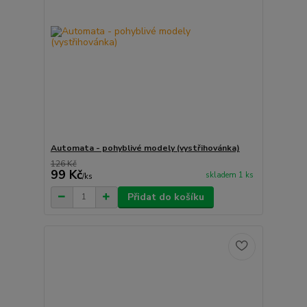
Automata - pohyblivé modely (vystřihovánka)
126 Kč
99 Kč
skladem 1 ks
/
ks
Přidat do košíku