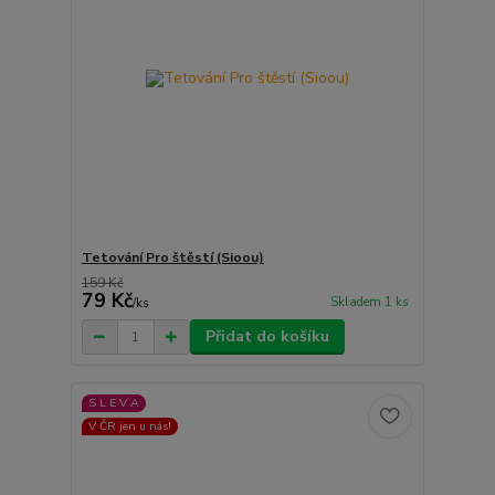
Tetování Pro štěstí (Sioou)
159 Kč
79 Kč
Skladem 1 ks
/
ks
Přidat do košíku
S L E V A
V ČR jen u nás!