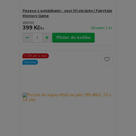
Pexeso s pohádkami - spoj tři obrázky / Fairytale
Memory Game
499 Kč
399 Kč
Skladem 1 ks
/
ks
Přidat do košíku
V ČR jen u nás!
Novinka