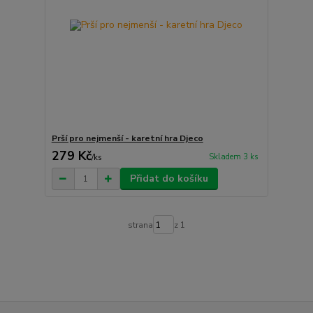
Prší pro nejmenší - karetní hra Djeco
279 Kč
Skladem 3 ks
/
ks
Přidat do košíku
strana
z 1