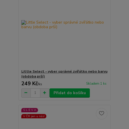
Little Select - vyber správné zvířátko nebo barvu
(obdoba prší)
249 Kč
Skladem 1 ks
/
ks
Přidat do košíku
S L E V A
V ČR jen u nás!