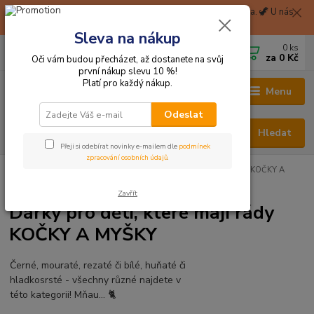
🦖 Při nákupu nad 1999 Kč Balíkovna na pobočku zdarma. 🦖 U nás
získáte okamžitě 2% slevu za zaregistraci. 🦖
Sleva na nákup
0
ks
CZK
+420 705 114 823
za
0 Kč
Oči vám budou přecházet, až dostanete na svůj
první nákup slevu 10 %!
Platí pro každý nákup.
Menu
Odeslat
Hledat
Přeji si odebírat novinky e-mailem dle
podmínek
zpracování osobních údajů
.
Hračky odjinud
DÁRKY PRO DĚTI, KTERÉ MAJÍ RÁDY...
...KOČKY A
MYŠKY
Zavřít
Dárky pro děti, které mají rády
KOČKY A MYŠKY
Černé, mouraté, rezaté či bílé, huňaté či
hladkosrsté - všechny různé najdete v
této kategorii! Mňau... 🐈