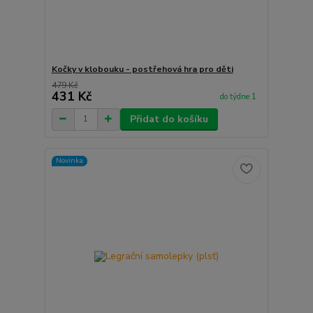
Kočky v klobouku - postřehová hra pro děti
479 Kč
431 Kč
do týdne 1
Přidat do košíku
Novinka