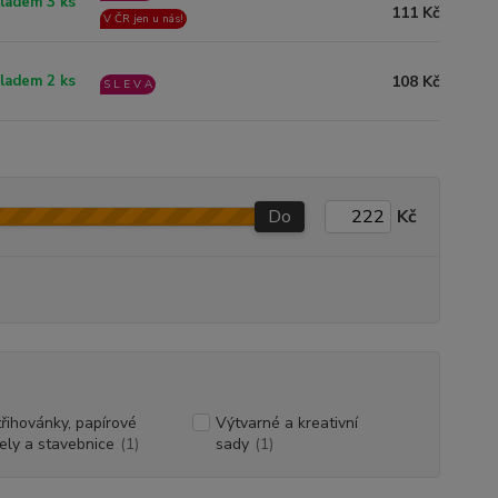
ladem 3 ks
111 Kč
V ČR jen u nás!
108 Kč
ladem 2 ks
S L E V A
Do
Kč
řihovánky, papírové
Výtvarné a kreativní
ly a stavebnice
(1)
sady
(1)