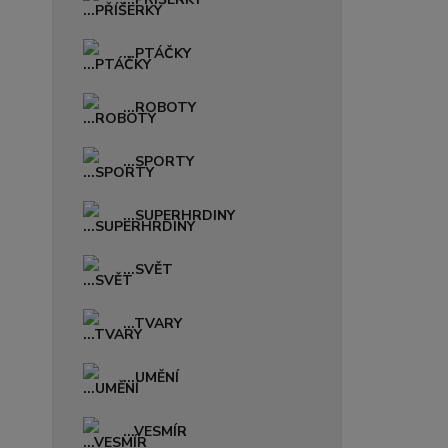
...PTÁČKY
...ROBOTY
...SPORTY
...SUPERHRDINY
...SVĚT
...TVARY
...UMĚNÍ
...VESMÍR