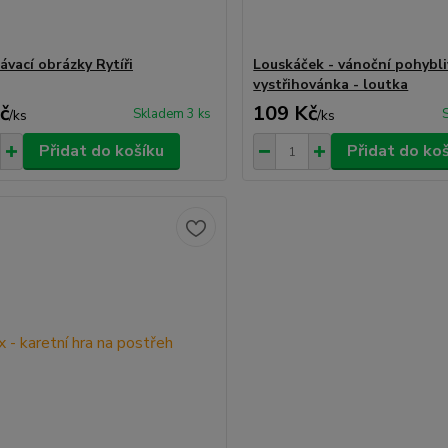
ávací obrázky Rytíři
Louskáček - vánoční pohybli
vystřihovánka - loutka
č
109 Kč
Skladem 3 ks
/
ks
/
ks
Přidat do košíku
Přidat do ko