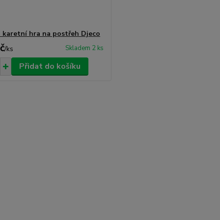
- karetní hra na postřeh Djeco
č
Skladem 2 ks
/
ks
Přidat do košíku