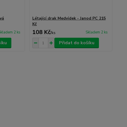
vá
Létající drak Medvídek - Janod PC 215
Kč
108 Kč
Skladem 2 ks
Skladem 2 ks
/
ks
šíku
Přidat do košíku