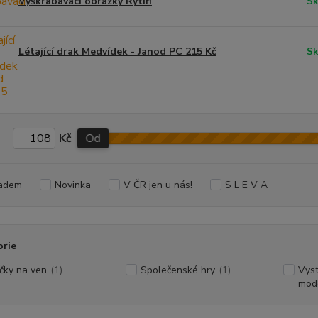
Vyškrabávací obrázky Rytíři
Sk
Létající drak Medvídek - Janod PC 215 Kč
Sk
Kč
Od
adem
Novinka
V ČR jen u nás!
S L E V A
orie
čky na ven
(1)
Společenské hry
(1)
Vyst
mode