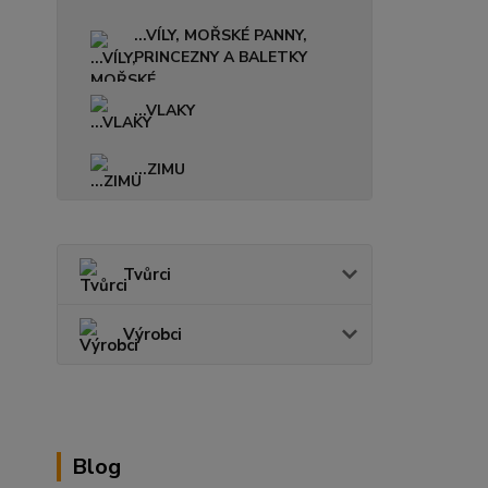
...VÍLY, MOŘSKÉ PANNY,
PRINCEZNY A BALETKY
...VLAKY
...ZIMU
Tvůrci
Výrobci
Blog