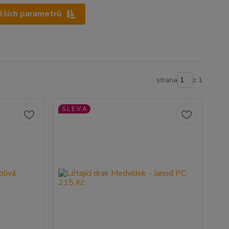
alších parametrů
strana
z 1
S L E V A