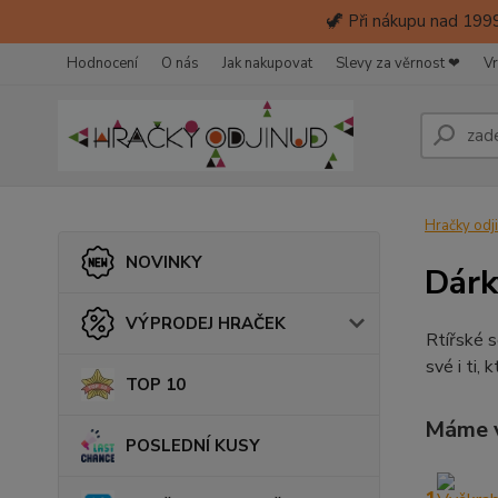
🦖 Při nákupu nad 1999
Hodnocení
O nás
Jak nakupovat
Slevy za věrnost ❤
Vr
Hračky odj
NOVINKY
Dárk
VÝPRODEJ HRAČEK
Rtířské s
své i ti,
TOP 10
Máme v
POSLEDNÍ KUSY