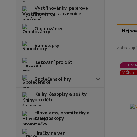
Vystřihovánky, papírové
modely a stavebnice
Omalovánky
Nejnov
Samolepky
Zobrazuji 
Tetování pro děti
S L E V 
V ČR jen
Společenské hry
Knihy, časopisy a sešity
pro děti
Hlavolamy, promítačky a
kaleidoskopy
Hračky na ven