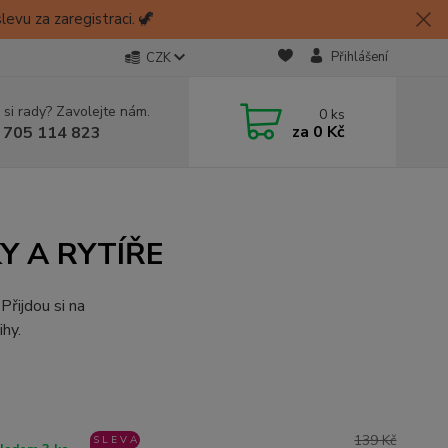
evu za zaregistraci. 🦖
Přihlášení
CZK
 si rady? Zavolejte nám.
0
ks
za
0 Kč
 705 114 823
AKY A RYTÍŘE
Přijdou si na
ihy.
139 Kč
S L E V A