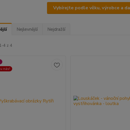
Vybírejte podle věku, výrobce a d
ější
Nejlevnější
Nejdražší
1-4 z 4
A
 u nás!