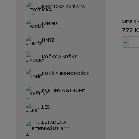
...EXOTICKÁ ZVÍŘATA
Similix 
...FARMU
222 K
...HMYZ
...KOČKY A MYŠKY
...KONĚ A JEDNOROŽCE
...KVĚTINY A STROMY
...LES
...LETADLA A
PARAŠUTISTY