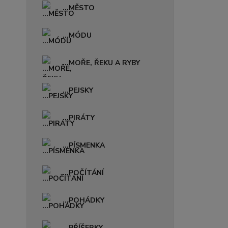
...MĚSTO
...MÓDU
...MOŘE, ŘEKU A RYBY
...PEJSKY
...PIRÁTY
...PÍSMENKA
...POČÍTÁNÍ
...POHÁDKY
...PŘÍŠERKY