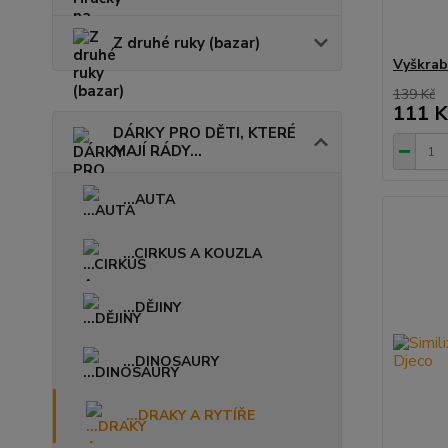
Z druhé ruky (bazar)
Vyškrab
139 Kč
111 K
DÁRKY PRO DĚTI, KTERÉ
MAJÍ RÁDY...
...AUTA
...CIRKUS A KOUZLA
...DĚJINY
...DINOSAURY
...DRAKY A RYTÍŘE