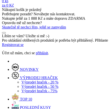
0
ks
za
0 Kč
Nákupní košík je prázdný
Potřebujete poradit? Neváhejte nás kontaktovat.
Nakupte ještě za
1 888 Kč
a máte
dopravu ZDARMA
Opravdu mě už nechcete?
Skutečně tě nechci
Hm, ještě se zamyslím
Líbím se vám? Uložte si mě :-)
Pro ukládání oblíbených produktů je potřeba být přihlášený. Přihlast
Registrovat se
Účet už mám, chci se
přihlásit
.
NOVINKY
VÝPRODEJ HRAČEK
Výprodej hraček - 20 %
Výprodej hraček - 50 %
Výprodej hraček - 75%
TOP 10
POSLEDNÍ KUSY