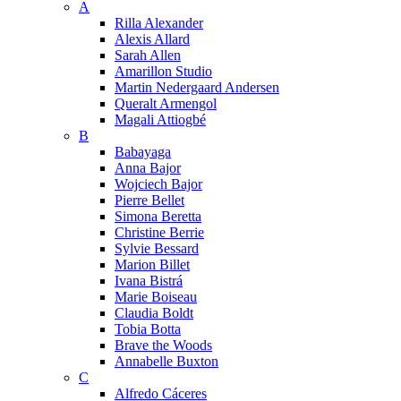
A
Rilla Alexander
Alexis Allard
Sarah Allen
Amarillon Studio
Martin Nedergaard Andersen
Queralt Armengol
Magali Attiogbé
B
Babayaga
Anna Bajor
Wojciech Bajor
Pierre Bellet
Simona Beretta
Christine Berrie
Sylvie Bessard
Marion Billet
Ivana Bistrá
Marie Boiseau
Claudia Boldt
Tobia Botta
Brave the Woods
Annabelle Buxton
C
Alfredo Cáceres