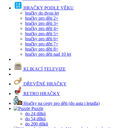
HRAČKY PODLE VĚKU
hračky do dvou let
hračky pro děti 2+
hračky pro děti 3+
hračky pro děti 4+
hračky pro děti 5+
hračky pro děti 6+
hračky pro děti 7+
hračky pro děti 8+
hračky pro děti nad 10 let
KLIKACÍ TELEVIZE
DŘEVĚNÉ HRAČKY
RETRO HRAČKY
Hračky na cesty pro děti (do auta i letadla)
Puzzle
do 24 dílků
do 54 dílků
do 200 dílků