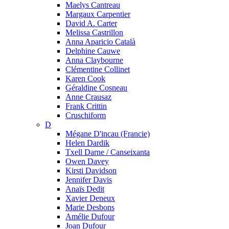
Maelys Cantreau
Margaux Carpentier
David A. Carter
Melissa Castrillon
Anna Aparicio Català
Delphine Cauwe
Anna Claybourne
Clémentine Collinet
Karen Cook
Géraldine Cosneau
Anne Crausaz
Frank Crittin
Cruschiform
D
Mégane D'incau (Francie)
Helen Dardik
Txell Darne / Canseixanta
Owen Davey
Kirsti Davidson
Jennifer Davis
Anaïs Dedit
Xavier Deneux
Marie Desbons
Amélie Dufour
Joan Dufour