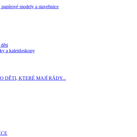
 papírové modely a stavebnice
 děti
ky a kaleidoskopy
 DĚTI, KTERÉ MAJÍ RÁDY...
ŽCE