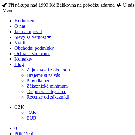
🦖 Při nákupu nad 1999 Kč Balíkovna na pobočku zdarma. 🦖 U nás z
Menu
Hodnocení
O nás
Jak nakupovat
Slevy za věrnost ❤
Vrátit
Obchodní podmínky
Ochrana soukromí
Kontakty
Blog
Zajímavosti z obchodu
Hrajeme si za vás
Pravidla her
Zákaznické minimum
Co pro vás chystáme
Recenze od zákazníků
CZK
CZK
EUR
0
Přihlášení