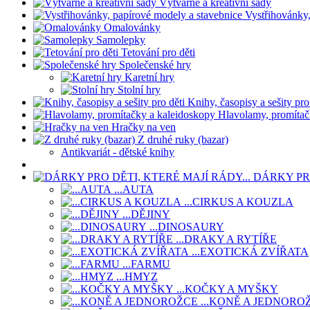
Výtvarné a kreativní sady
Vystřihovánky,
Omalovánky
Samolepky
Tetování pro děti
Společenské hry
Karetní hry
Stolní hry
Knihy, časopisy a sešity pro
Hlavolamy, promítač
Hračky na ven
Z druhé ruky (bazar)
Antikvariát - dětské knihy
DÁRKY PRO
...AUTA
...CIRKUS A KOUZLA
...DĚJINY
...DINOSAURY
...DRAKY A RYTÍŘE
...EXOTICKÁ ZVÍŘATA
...FARMU
...HMYZ
...KOČKY A MYŠKY
...KONĚ A JEDNORO