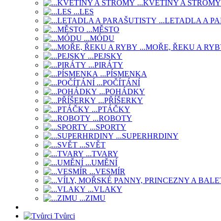
...KVĚTINY A STROMY
...LES
...LETADLA A P
...MĚSTO
...MÓDU
...MOŘE, ŘEKU A RY
...PEJSKY
...PIRÁTY
...PÍSMENKA
...POČÍTÁNÍ
...POHÁDKY
...PŘÍŠERKY
...PTÁČKY
...ROBOTY
...SPORTY
...SUPERHRDINY
...SVĚT
...TVARY
...UMĚNÍ
...VESMÍR
...VLAKY
...ZIMU
Tvůrci