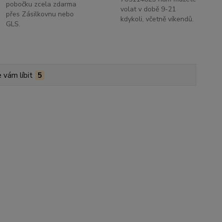
pobočku zcela zdarma
volat v době 9-21
přes Zásilkovnu nebo
kdykoli, včetně víkendů.
GLS.
 vám líbit
5