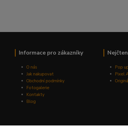
Informace pro zákazníky
Nejčten
O nás
Pop up
Jak nakupovat
Pixel 
Obchodní podmínky
Originá
Fotogalerie
Kontakty
Blog