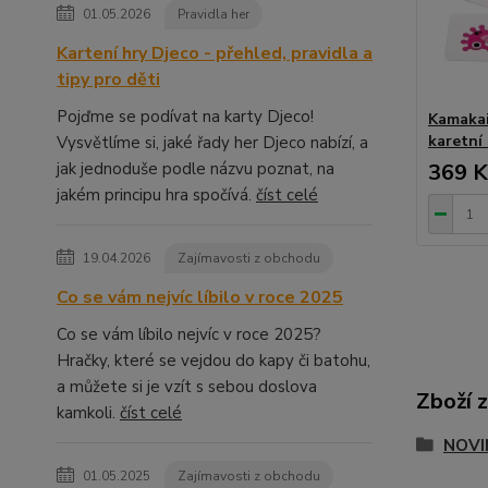
01.05.2026
Pravidla her
Kartení hry Djeco - přehled, pravidla a
tipy pro děti
Pojďme se podívat na karty Djeco!
Kamakai 
karetní
Vysvětlíme si, jaké řady her Djeco nabízí, a
jak jednoduše podle názvu poznat, na
369 K
jakém principu hra spočívá.
číst celé
19.04.2026
Zajímavosti z obchodu
Co se vám nejvíc líbilo v roce 2025
Co se vám líbilo nejvíc v roce 2025?
Hračky, které se vejdou do kapy či batohu,
a můžete si je vzít s sebou doslova
Zboží 
kamkoli.
číst celé
NOVI
01.05.2025
Zajímavosti z obchodu