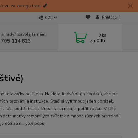
evu za zaregistraci. 🦖
Přihlášení
CZK
 si rady? Zavolejte nám.
0
ks
za
0 Kč
 705 114 823
štivé)
né tetovačky od Djeca. Najdete tu dvě plata obrázků, zhruba
ých tetování a instrukce. Stačí si vytrhnout jeden obrázek,
it folii, podržet si ho třeba na rameni, a potřít vodou. V této
ajdete motivy roztomilých zvířátek z mnoha různých prostředí.
 je děti zam...
celý popis