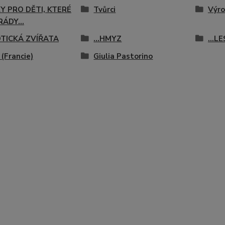
Y PRO DĚTI, KTERÉ
Tvůrci
Výro
RÁDY...
XOTICKÁ ZVÍŘATA
...HMYZ
...LE
 (Francie)
Giulia Pastorino