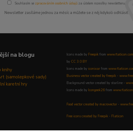
Souhlasím se
zpracováním osobních údajů
za účelem rozesílky newsletteru.
Newsletter zasíláme jednou za měsíc a můžete se z něj kdykoli odhlásit.
ější na blogu
Icons made by
Freepik
from
www.flaticon.co
by
CC 3.0 BY
Icons made by
iconixar
from
www.flaticon.c
 knihy
Business vector created by freepik - www.fre
Art (samolepkové sady)
Background vector created by starline -
www.
lní karetní hry
Icons made by
Icongeek26
from
www.flaticon
Food vector created by macrovector - www.fr
Free icons created by Freepik - Flaticon