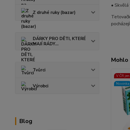
• Skvělá 
Z druhé ruky (bazar)
Tetovačk
pocházejí
DÁRKY PRO DĚTI, KTERÉ
MAJÍ RÁDY...
Mohlo 
Tvůrci
V ČR jen
Novinka
Výrobci
Blog