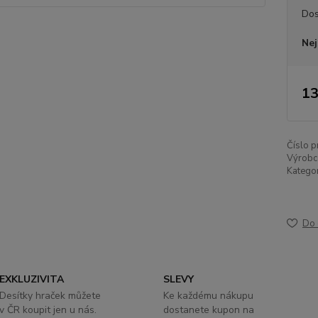
Dos
Nej
13
Číslo p
Výrobc
Kategor
Do 
EXKLUZIVITA
SLEVY
Desítky hraček můžete
Ke každému nákupu
v ČR koupit jen u nás.
dostanete kupon na