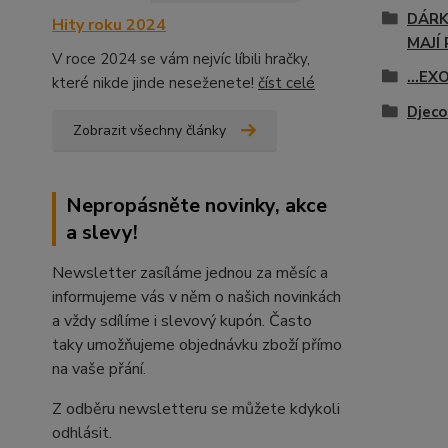
DÁRK
Hity roku 2024
MAJÍ 
V roce 2024 se vám nejvíc líbili hračky,
...E
které nikde jinde neseženete!
číst celé
Djeco
Zobrazit všechny články
Nepropásněte novinky, akce
a slevy!
Newsletter zasíláme jednou za měsíc a
informujeme vás v něm o našich novinkách
a vždy sdílíme i slevový kupón. Často
taky umožňujeme objednávku zboží přímo
na vaše přání.
Z odběru newsletteru se můžete kdykoli
odhlásit.