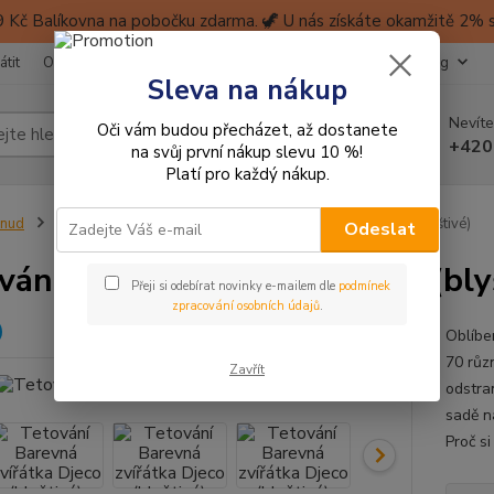
 Kč Balíkovna na pobočku zdarma. 🦖 U nás získáte okamžitě 2% sl
átit
Obchodní podmínky
Ochrana soukromí
Kontakty
Blog
Sleva na nákup
Nevíte
Oči vám budou přecházet, až dostanete
Hledat
+420
na svůj první nákup slevu 10 %!
Platí pro každý nákup.
inud
Tetování pro děti
Tetování Barevná zvířátka Djeco (blyštivé)
Odeslat
vání Barevná zvířátka Djeco (bly
Přeji si odebírat novinky e-mailem dle
podmínek
zpracování osobních údajů
.
Oblíbe
70 různ
Zavřít
odstran
sadě n
Proč si