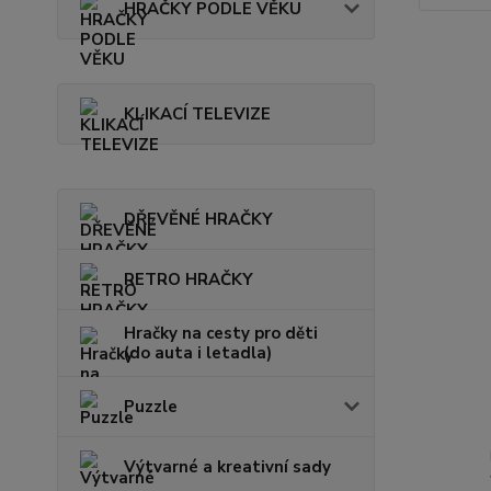
HRAČKY PODLE VĚKU
KLIKACÍ TELEVIZE
DŘEVĚNÉ HRAČKY
RETRO HRAČKY
Hračky na cesty pro děti
(do auta i letadla)
Puzzle
Výtvarné a kreativní sady