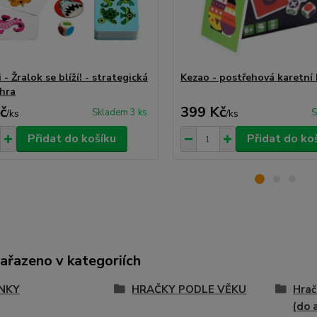
- Žralok se blíží! - strategická
Kezao - postřehová karetní 
 hra
č
399 Kč
Skladem 3 ks
S
/
ks
/
ks
Přidat do košíku
Přidat do ko
zařazeno v kategoriích
NKY
HRAČKY PODLE VĚKU
Hrač
(do 