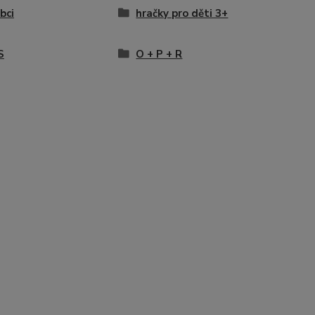
bci
hračky pro děti 3+
S
O + P + R