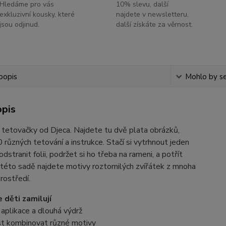
Hledáme pro vás
10% slevu, další
exkluzivní kousky, které
najdete v newsletteru,
jsou odjinud.
další získáte za věrnost.
popis
Mohlo by se
opis
 tetovačky od Djeca. Najdete tu dvě plata obrázků,
 různých tetování a instrukce. Stačí si vytrhnout jeden
odstranit folii, podržet si ho třeba na rameni, a potřít
 této sadě najdete motivy roztomilých zvířátek z mnoha
rostředí.
e děti zamilují
aplikace a dlouhá výdrž
t kombinovat různé motivy