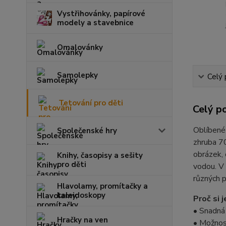
Vystřihovánky, papírové
modely a stavebnice
Omalovánky
Samolepky
Celý 
Tetování pro děti
Celý p
Oblíbené
Společenské hry
zhruba 70
obrázek, 
Knihy, časopisy a sešity
pro děti
vodou. V
různých p
Hlavolamy, promítačky a
kaleidoskopy
Proč si j
• Snadná 
Hračky na ven
• Možnos