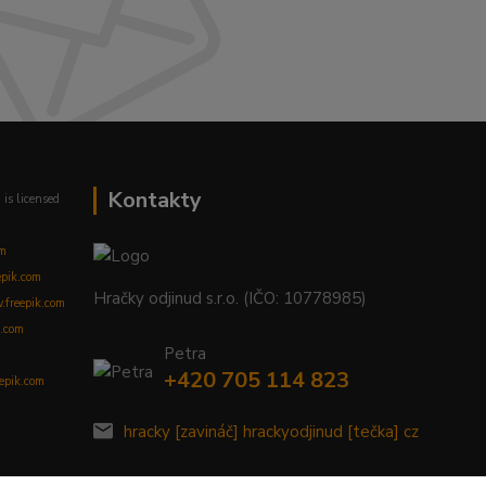
Kontakty
m
is licensed
om
epik.com
Hračky odjinud s.r.o. (IČO: 10778985)
freepik.com
.com
Petra
+420 705 114 823
eepik.com
hracky [zavináč] hrackyodjinud [tečka] cz