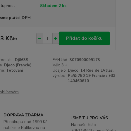
tupnost
Skladem 2 ks
sme plátci DPH
3 Kč
Přidat do košíku
/
ks
roduktu:
Dj663S
EAN kód:
3070900099173
e:
Djeco (Francie)
Věk:
3 +
ie:
Tetování
Údaje o
Djeco, 14 Rue de l'Atlas,
výrobci:
Paříž 750 19 Francie / +33
140460610
oblíbených
DOPRAVA ZDARMA
JSME TU PRO VÁS
Při nákupu nad 1999 Kč
Na naše číslo
nabízíme Balíkovnu na
705114823 nám můžete