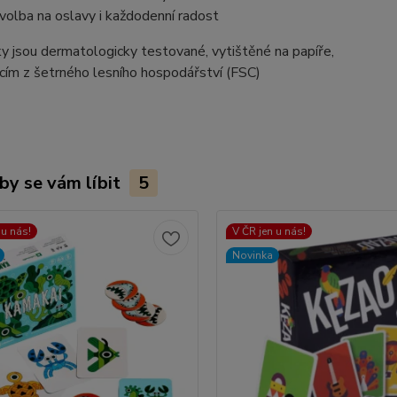
volba na oslavy i každodenní radost
y jsou dermatologicky testované, vytištěné na papíře,
cím z šetrného lesního hospodářství (FSC)
by se vám líbit
5
 u nás!
V ČR jen u nás!
Novinka