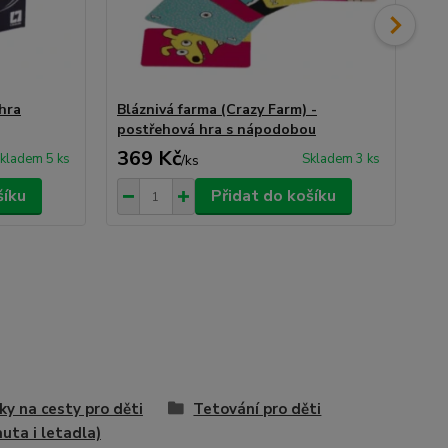
hra
Bláznivá farma (Crazy Farm) -
Se
postřehová hra s nápodobou
kv
369 Kč
3
kladem 5 ks
Skladem 3 ks
/
ks
šíku
Přidat do košíku
ky na cesty pro děti
Tetování pro děti
auta i letadla)