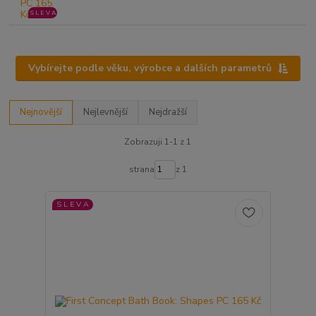
S L E V A
Vybírejte podle věku, výrobce a dalších parametrů
Nejnovější
Nejlevnější
Nejdražší
Zobrazuji 1-1 z 1
strana
z 1
S L E V A