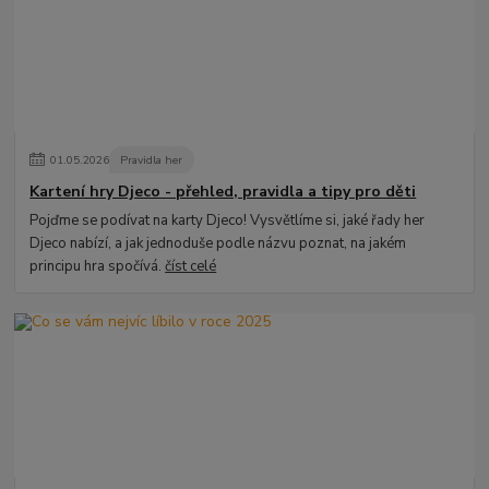
01
.
05
.
2026
Pravidla her
Kartení hry Djeco - přehled, pravidla a tipy pro děti
Pojďme se podívat na karty Djeco! Vysvětlíme si, jaké řady her
Djeco nabízí, a jak jednoduše podle názvu poznat, na jakém
principu hra spočívá.
číst celé