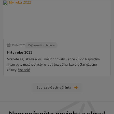
29
.
04
.
2023
Zajímavosti z obchodu
Hity roku 2022
Mrkněte se, jaké hračky u nás bodovaly v roce 2022. Největším
hitem byly malá polystyrenová letadýlka, která dělají úžasné
zákuty.
číst celé
Zobrazit všechny články
Nepropásněte novinky a slevy!