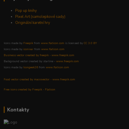
Pop up knihy
Pixel Art (samolepkové sady)
Originální karetní hry
Icons made by
Freepik
from
www.flaticon.com
is licensed by
CC 3.0 BY
Icons made by
iconixar
from
www.flaticon.com
Business vector created by freepik - www.freepik.com
Background vector created by starline -
www.freepik.com
Icons made by
Icongeek26
from
www.flaticon.com
Food vector created by macrovector - www.freepik.com
Free icons created by Freepik - Flaticon
Kontakty