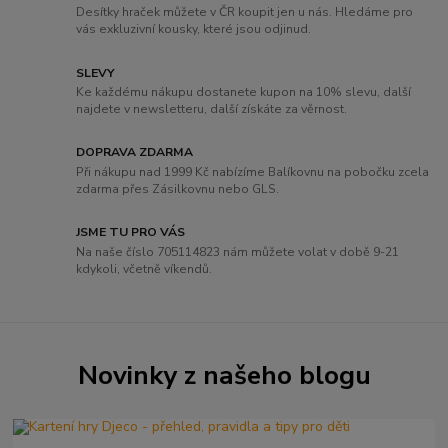
Desítky hraček můžete v ČR koupit jen u nás. Hledáme pro
vás exkluzivní kousky, které jsou odjinud.
SLEVY
Ke každému nákupu dostanete kupon na 10% slevu, další
najdete v newsletteru, další získáte za věrnost.
DOPRAVA ZDARMA
Při nákupu nad 1999 Kč nabízíme Balíkovnu na pobočku zcela
zdarma přes Zásilkovnu nebo GLS.
JSME TU PRO VÁS
Na naše číslo 705114823 nám můžete volat v době 9-21
kdykoli, včetně víkendů.
Novinky z našeho blogu