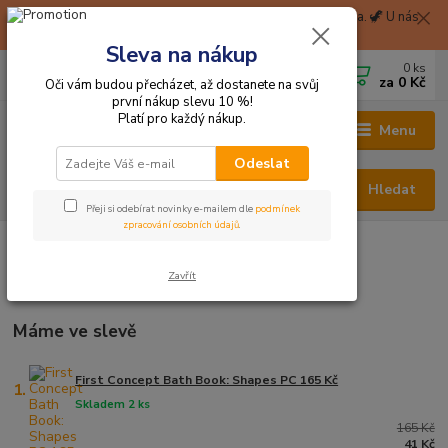
🦖 Při nákupu nad 1999 Kč Balíkovna na pobočku zdarma. 🦖 U nás
získáte okamžitě 2% slevu za zaregistraci. 🦖
Sleva na nákup
0
ks
CZK
+420 705 114 823
za
0 Kč
Oči vám budou přecházet, až dostanete na svůj
první nákup slevu 10 %!
Platí pro každý nákup.
Menu
Odeslat
Hledat
Přeji si odebírat novinky e-mailem dle
podmínek
zpracování osobních údajů
.
Hračky odjinud
Tvůrci
S + Š + T
Ana Seixas
Zavřít
Ana Seixas
Máme ve slevě
First Concept Bath Book: Shapes PC 165 Kč
1.
Skladem 2 ks
165 Kč
41 Kč