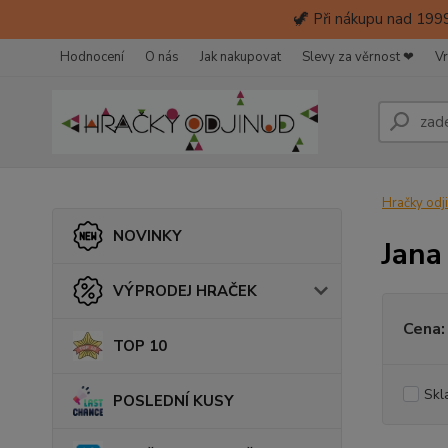
🦖 Při nákupu nad 1999
Hodnocení
O nás
Jak nakupovat
Slevy za věrnost ❤
Vr
Hračky odj
NOVINKY
Jana
VÝPRODEJ HRAČEK
Cena:
TOP 10
Skl
POSLEDNÍ KUSY