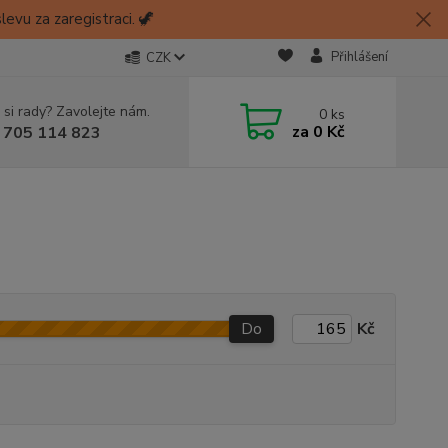
evu za zaregistraci. 🦖
Přihlášení
CZK
 si rady? Zavolejte nám.
0
ks
za
0 Kč
 705 114 823
Do
Kč