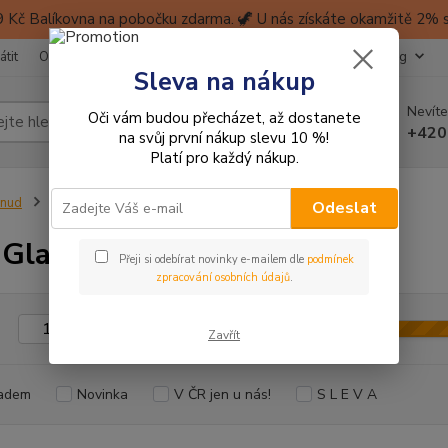
 Kč Balíkovna na pobočku zdarma. 🦖 U nás získáte okamžitě 2% sl
átit
Obchodní podmínky
Ochrana soukromí
Kontakty
Blog
Sleva na nákup
Nevíte
Oči vám budou přecházet, až dostanete
Hledat
+420
na svůj první nákup slevu 10 %!
Platí pro každý nákup.
inud
Tvůrci
G+H
Jana Glatt
Odeslat
 Glatt
Přeji si odebírat novinky e-mailem dle
podmínek
zpracování osobních údajů
.
Kč
Od
Zavřít
adem
Novinka
V ČR jen u nás!
S L E V A