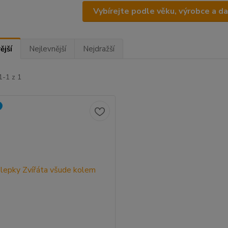
Vybírejte podle věku, výrobce a d
ější
Nejlevnější
Nejdražší
1-1 z 1