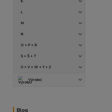
K
L
M
N
O + P + R
S + Š + T
U + V + W + Y + Z
Výrobci
Blog