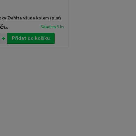
ky Zvířáta všude kolem (plsť)
č
Skladem 5 ks
/
ks
Přidat do košíku