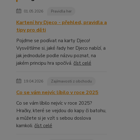
01.05.2026
Pravidla her
Kartení hry Djeco - přehled, pravidla a
tipy pro děti
Pojďme se podívat na karty Djeco!
Vysvětlíme si, jaké řady her Djeco nabízí, a
jak jednoduše podle názvu poznat, na
jakém principu hra spočívá.
číst celé
19.04.2026
Zajímavosti z obchodu
Co se vám nejvíc líbilo v roce 2025
Co se vám líbilo nejvíc v roce 2025?
Hračky, které se vejdou do kapy či batohu,
a můžete si je vzít s sebou doslova
kamkoli.
číst celé