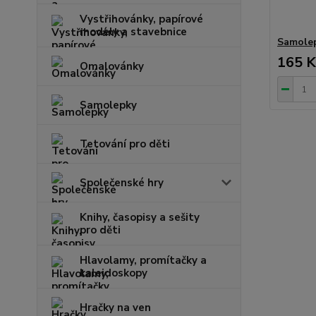
Vystřihovánky, papírové
modely a stavebnice
Samolep
165 K
Omalovánky
Samolepky
Tetování pro děti
Společenské hry
Knihy, časopisy a sešity
pro děti
Hlavolamy, promítačky a
kaleidoskopy
Hračky na ven