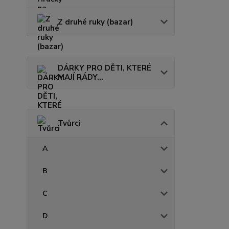
Z druhé ruky (bazar)
DÁRKY PRO DĚTI, KTERÉ
MAJÍ RÁDY...
Tvůrci
A
B
C
D