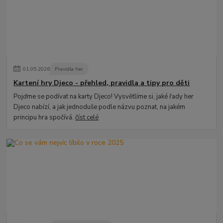
01
.
05
.
2026
Pravidla her
Kartení hry Djeco - přehled, pravidla a tipy pro děti
Pojďme se podívat na karty Djeco! Vysvětlíme si, jaké řady her
Djeco nabízí, a jak jednoduše podle názvu poznat, na jakém
principu hra spočívá.
číst celé