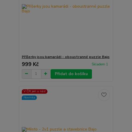
Příšerky jsou kamarádi - oboustranné puzzle Bajo
999 Kč
Skladem 1
Přidat do košíku
V ČR jen u nás!
Novinka