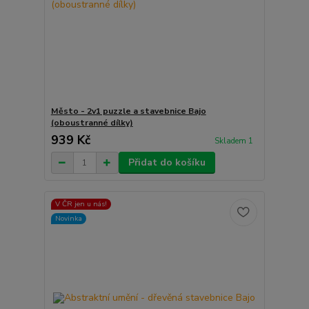
Město - 2v1 puzzle a stavebnice Bajo
(oboustranné dílky)
939 Kč
Skladem 1
Přidat do košíku
V ČR jen u nás!
Novinka