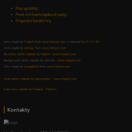
Pop up knihy
Pixel Art (samolepkové sady)
Originální karetní hry
Icons made by
Freepik
from
www.flaticon.com
is licensed by
CC 3.0 BY
Icons made by
iconixar
from
www.flaticon.com
Business vector created by freepik - www.freepik.com
Background vector created by starline -
www.freepik.com
Icons made by
Icongeek26
from
www.flaticon.com
Food vector created by macrovector - www.freepik.com
Free icons created by Freepik - Flaticon
Kontakty