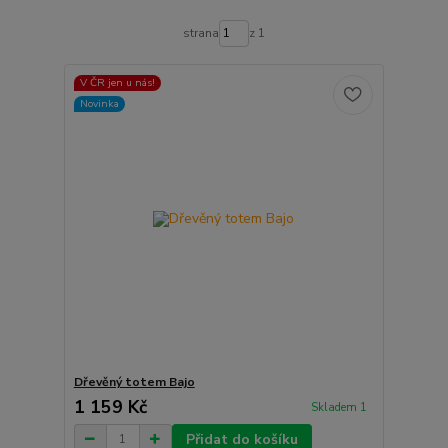
strana
z 1
V ČR jen u nás!
Novinka
Dřevěný totem Bajo
1 159 Kč
Skladem 1
Přidat do košíku