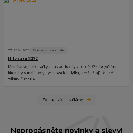
29
.
04
.
2023
Zajímavosti z obchodu
Hity roku 2022
Mrkněte se, jaké hračky u nás bodovaly v roce 2022. Největším
hitem byly malá polystyrenová letadýlka, která dělají úžasné
zákuty.
číst celé
Zobrazit všechny články
Nepropásněte novinky a slevy!