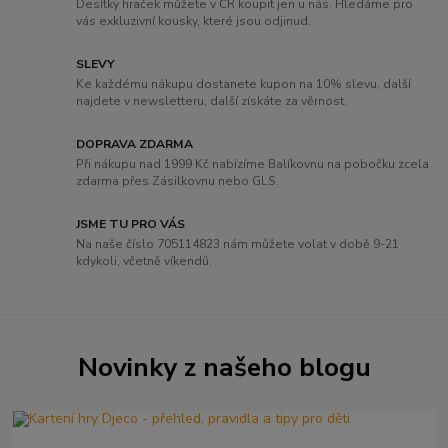
Desítky hraček můžete v ČR koupit jen u nás. Hledáme pro
vás exkluzivní kousky, které jsou odjinud.
SLEVY
Ke každému nákupu dostanete kupon na 10% slevu, další
najdete v newsletteru, další získáte za věrnost.
DOPRAVA ZDARMA
Při nákupu nad 1999 Kč nabízíme Balíkovnu na pobočku zcela
zdarma přes Zásilkovnu nebo GLS.
JSME TU PRO VÁS
Na naše číslo 705114823 nám můžete volat v době 9-21
kdykoli, včetně víkendů.
Novinky z našeho blogu