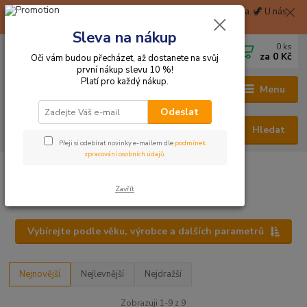
🦖 Při nákupu nad 1999 Kč Balíkovna na pobočku zdarma. 🦖 U nás
získáte okamžitě 2% slevu za zaregistraci. 🦖
Sleva na nákup
0
ks
CZK
+420 705 114 823
za
0 Kč
Oči vám budou přecházet, až dostanete na svůj
první nákup slevu 10 %!
Platí pro každý nákup.
Menu
Odeslat
Hledat
Přeji si odebírat novinky e-mailem dle
podmínek
zpracování osobních údajů
.
Hračky odjinud
Výrobci
Bajo (Polsko)
Zavřít
Bajo (Polsko)
Vybírejte podle věku, výrobce a dalších parametrů
Nejnovější
Nejlevnější
Nejdražší
Zobrazuji 1-9 z 9