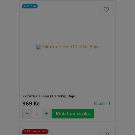
Novinka
Zvířátka z lesa (10 dílků) Bajo
969 Kč
Skladem 1
Přidat do košíku
V ČR jen u nás!