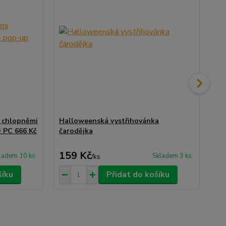
i chlopněmi
Halloweenská vystřihovánka
Puz
D PC 666 Kč
čarodějka
10 
159 Kč
1
ladem 10 ks
Skladem 3 ks
/
ks
šíku
Přidat do košíku