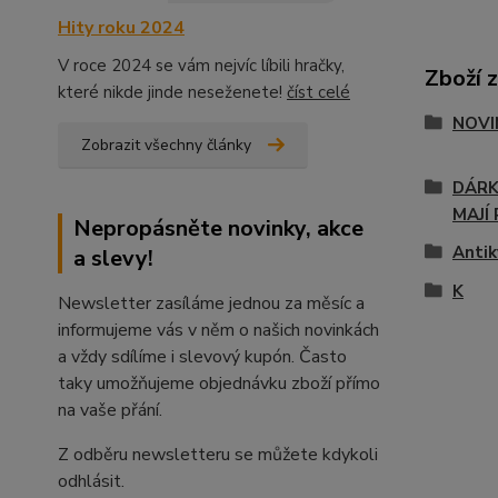
Hity roku 2024
V roce 2024 se vám nejvíc líbili hračky,
Zboží 
které nikde jinde neseženete!
číst celé
NOVI
Zobrazit všechny články
DÁRK
MAJÍ 
Nepropásněte novinky, akce
Antik
a slevy!
K
Newsletter zasíláme jednou za měsíc a
informujeme vás v něm o našich novinkách
a vždy sdílíme i slevový kupón. Často
taky umožňujeme objednávku zboží přímo
na vaše přání.
Z odběru newsletteru se můžete kdykoli
odhlásit.