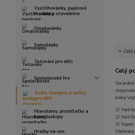
Vystřihovánky, papírové
modely a stavebnice
Omalovánky
Samolepky
Celý 
Tetování pro děti
Celý p
Společenské hry
Na jedné 
slepovan
Knihy, časopisy a sešity
kniha Voj
pro děti
1/ Natrž
Hlavolamy, promítačky a
kaleidoskopy
2/ Natrže
3/ Super 
Mařenka 
Hračky na ven