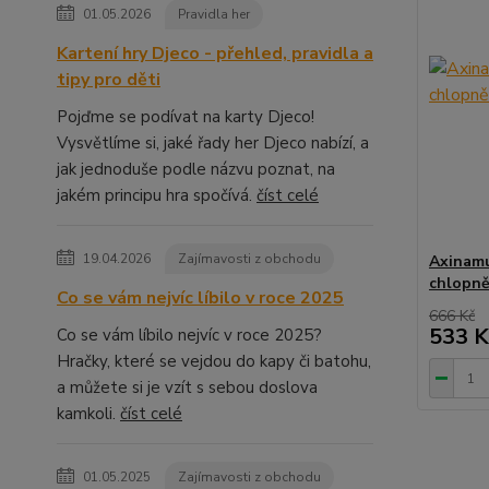
01.05.2026
Pravidla her
Kartení hry Djeco - přehled, pravidla a
tipy pro děti
Pojďme se podívat na karty Djeco!
Vysvětlíme si, jaké řady her Djeco nabízí, a
jak jednoduše podle názvu poznat, na
jakém principu hra spočívá.
číst celé
19.04.2026
Zajímavosti z obchodu
Axinamu
chlopně
Co se vám nejvíc líbilo v roce 2025
666 Kč
533 K
Co se vám líbilo nejvíc v roce 2025?
Hračky, které se vejdou do kapy či batohu,
a můžete si je vzít s sebou doslova
kamkoli.
číst celé
01.05.2025
Zajímavosti z obchodu