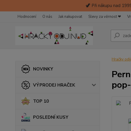
🦖 Při nákupu nad 1999
Hodnocení
O nás
Jak nakupovat
Slevy za věrnost ❤
Vr
Hračky odj
NOVINKY
Pern
pop-
VÝPRODEJ HRAČEK
TOP 10
POSLEDNÍ KUSY