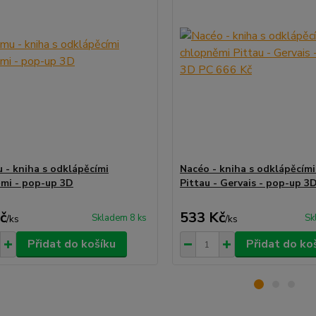
 - kniha s odklápěcími
Nacéo - kniha s odklápěcím
mi - pop-up 3D
Pittau - Gervais - pop-up 3
č
533 Kč
Skladem 8 ks
Sk
/
ks
/
ks
Přidat do košíku
Přidat do ko