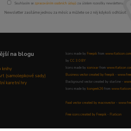
Souhlasím se
zpracováním osobních údajů
za účelem rozesílky newsletteru.
Newsletter zasíláme jednou za měsíc a můžete se z něj kdykoli odhlásit.
ější na blogu
Icons made by
Freepik
from
www.flaticon.co
by
CC 3.0 BY
Icons made by
iconixar
from
www.flaticon.c
 knihy
Business vector created by freepik - www.fre
Art (samolepkové sady)
Background vector created by starline -
www.
lní karetní hry
Icons made by
Icongeek26
from
www.flaticon
Food vector created by macrovector - www.fr
Free icons created by Freepik - Flaticon