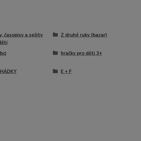
y, časopisy a sešity
Z druhé ruky (bazar)
děti
bci
hračky pro děti 3+
POHÁDKY
E + F