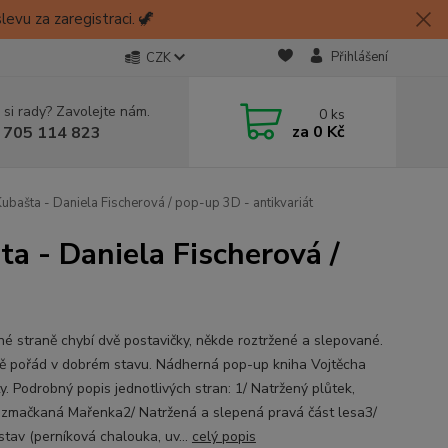
evu za zaregistraci. 🦖
Přihlášení
CZK
 si rady? Zavolejte nám.
0
ks
za
0 Kč
 705 114 823
ubašta - Daniela Fischerová / pop-up 3D - antikvariát
a - Daniela Fischerová /
né straně chybí dvě postavičky, někde roztržené a slepované.
ě pořád v dobrém stavu. Nádherná pop-up kniha Vojtěcha
y. Podrobný popis jednotlivých stran: 1/ Natržený plůtek,
 zmačkaná Mařenka2/ Natržená a slepená pravá část lesa3/
stav (perníková chalouka, uv...
celý popis