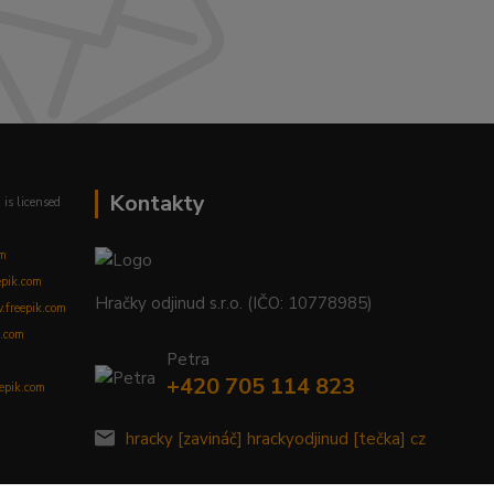
Kontakty
m
is licensed
om
epik.com
Hračky odjinud s.r.o. (IČO: 10778985)
freepik.com
.com
Petra
+420 705 114 823
eepik.com
hracky [zavináč] hrackyodjinud [tečka] cz