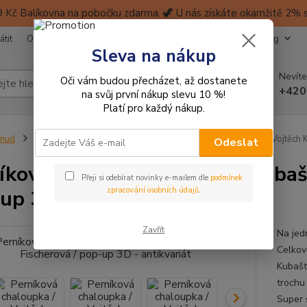
 Kč Balíkovna na pobočku zdarma. 🦖 U nás získáte okamžitě 2% sl
átit
Obchodní podmínky
Ochrana soukromí
Kontakty
Blog
Sleva na nákup
Nevíte
Oči vám budou přecházet, až dostanete
Hledat
+420
na svůj první nákup slevu 10 %!
Platí pro každý nákup.
inud
Knihy, časopisy a sešity pro děti
Perníková chaloupka / Vojtěch K
Odeslat
íková chaloupka / Vojtěch Kubašt
Přeji si odebírat novinky e-mailem dle
podmínek
up 3D - antikvariát
zpracování osobních údajů
.
Zavřít
Na jed
Celkov
Kubašt
trochu
Super 