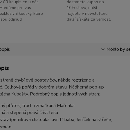
v ČR koupit jen u nás.
dostanete kupon na
Hledáme pro vás
10% slevu, další
exkluzivní kousky, které
najdete v newsletteru,
jsou odjinud.
další získáte za věrnost.
popis
Mohlo by se
opis
straně chybí dvě postavičky, někde roztržené a
é. Celkově pořád v dobrém stavu. Nádherná pop-up
těcha Kubašty. Podrobný popis jednotlivých stran:
ený plůtek, trochu zmačkaná Mařenka
ná a slepená pravá část lesa
stav (perníková chalouka, uvnitř baba, Jeníček na střeše,
vedle