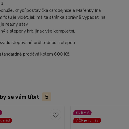
ad
ohužel chybí postavička čarodějnice a Mařenky (na
 fotu je vidět, jak má ta stránka správně vypadat, na
 je reálný stav.
ný a slepený krb, jinak vše kompletní.
zadu slepované průhlednou izolepou.
 standardně prodává kolem 600 Kč.
by se vám líbit
5
A
S L E V A
 u nás!
V ČR jen u nás!