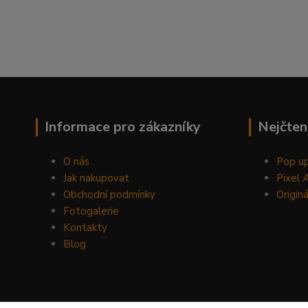
Informace pro zákazníky
Nejčten
O nás
Pop up
Jak nakupovat
Pixel 
Obchodní podmínky
Originá
Fotogalerie
Kontakty
Blog