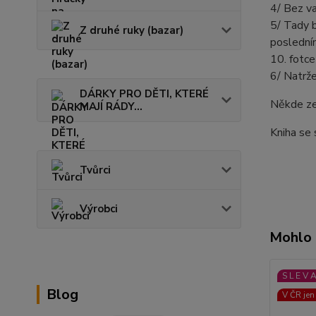
4/ Bez v
5/ Tady b
Z druhé ruky (bazar)
posledním
10. fotce
6/ Natrže
DÁRKY PRO DĚTI, KTERÉ
Někde ze
MAJÍ RÁDY...
Kniha se
Tvůrci
Výrobci
Mohlo 
S L E V 
Blog
V ČR jen