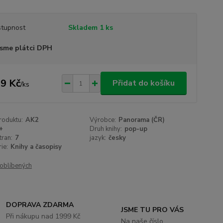
tupnost
Skladem 1 ks
sme plátci DPH
9 Kč
Přidat do košíku
/
ks
roduktu:
AK2
Výrobce:
Panorama (ČR)
+
Druh knihy:
pop-up
tran:
7
jazyk:
česky
ie:
Knihy a časopisy
oblíbených
DOPRAVA ZDARMA
JSME TU PRO VÁS
Při nákupu nad 1999 Kč
Na naše číslo