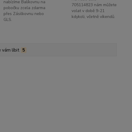
nabízíme Balíkovnu na
705114823 nám můžete
pobočku zcela zdarma
volat v době 9-21
přes Zásilkovnu nebo
kdykoli, včetně víkendů.
GLS.
 vám líbit
5