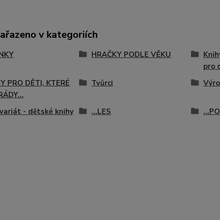
zařazeno v kategoriích
NKY
HRAČKY PODLE VĚKU
Knih
pro 
Y PRO DĚTI, KTERÉ
Tvůrci
Výro
RÁDY...
variát - dětské knihy
...LES
...