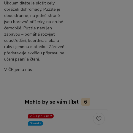
Úkolem dítěte je složit celý
obrázek dohromady. Puzzle je
oboustranné, na jedné straně
jsou barevné příšerky, na druhé
černobílé. Puzzle není jen
zábavou – pomáhá rozvíjet
soustředění, koordinaci oka a
ruky i jemnou motoriku. Zároveň
představuje skvělou přípravu na
učení psaní a čtení.
V ČR jen u nás.
Mohlo by se vám líbit
6
V ČR jen u nás!
S L E V A
Novinka