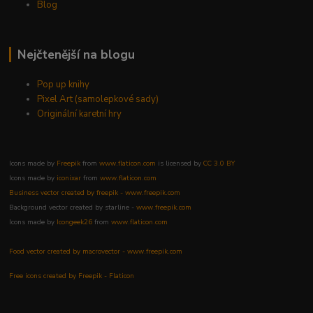
Blog
Nejčtenější na blogu
Pop up knihy
Pixel Art (samolepkové sady)
Originální karetní hry
Icons made by
Freepik
from
www.flaticon.com
is licensed by
CC 3.0 BY
Icons made by
iconixar
from
www.flaticon.com
Business vector created by freepik - www.freepik.com
Background vector created by starline -
www.freepik.com
Icons made by
Icongeek26
from
www.flaticon.com
Food vector created by macrovector - www.freepik.com
Free icons created by Freepik - Flaticon