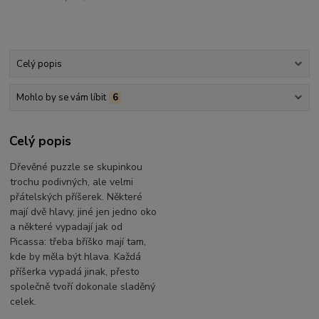
Celý popis
Mohlo by se vám líbit
6
Celý popis
Dřevěné puzzle se skupinkou
trochu podivných, ale velmi
přátelských příšerek. Některé
mají dvě hlavy, jiné jen jedno oko
a některé vypadají jak od
Picassa: třeba bříško mají tam,
kde by měla být hlava. Každá
příšerka vypadá jinak, přesto
společně tvoří dokonale sladěný
celek.