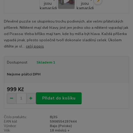
Dřevěné puzzle se skupinkou trochu podivných, ale velmi přátelských
příšerek. Některé mají dvě hlavy, jiné jen jedno oko a některé vypadají jak
od Picassa: třeba bříško mají tam, kde by měla být hlava. Každá příšerka
vypadá jinak, přesto společně tvoří dokonale sladěný celek. Úkolem
dítěte je sl...
celý popis
Dostupnost
Skladem 1
Nejsme plátci DPH
999 Kč
Přidat do košíku
Číslo produktu:
Bj3S
EAN kód:
5906554297444
Výrobce:
Bajo (Polsko)
Věk:
18 měsíců +