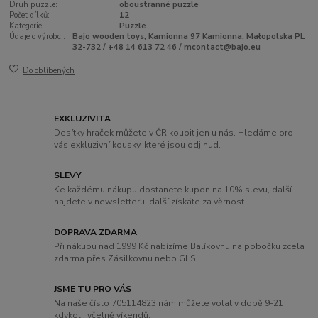
Druh puzzle:
oboustranné puzzle
Počet dílků:
12
Kategorie:
Puzzle
Údaje o výrobci:
Bajo wooden toys, Kamionna 97 Kamionna, Małopolska PL
32-732 / +48 14 613 72 46 / mcontact@bajo.eu
Do oblíbených
EXKLUZIVITA
Desítky hraček můžete v ČR koupit jen u nás. Hledáme pro
vás exkluzivní kousky, které jsou odjinud.
SLEVY
Ke každému nákupu dostanete kupon na 10% slevu, další
najdete v newsletteru, další získáte za věrnost.
DOPRAVA ZDARMA
Při nákupu nad 1999 Kč nabízíme Balíkovnu na pobočku zcela
zdarma přes Zásilkovnu nebo GLS.
JSME TU PRO VÁS
Na naše číslo 705114823 nám můžete volat v době 9-21
kdykoli, včetně víkendů.