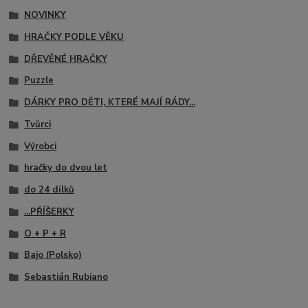
NOVINKY
HRAČKY PODLE VĚKU
DŘEVĚNÉ HRAČKY
Puzzle
DÁRKY PRO DĚTI, KTERÉ MAJÍ RÁDY...
Tvůrci
Výrobci
hračky do dvou let
do 24 dílků
...PŘÍŠERKY
O + P + R
Bajo (Polsko)
Sebastián Rubiano