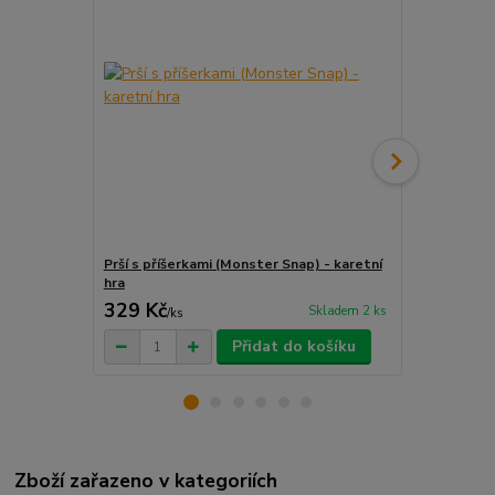
Prší s příšerkami (Monster Snap) - karetní
Moje příšerk
hra
759 Kč
329 Kč
607 Kč
Skladem 2 ks
/
ks
/
ks
Přidat do košíku
Zboží zařazeno v kategoriích