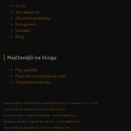
O nás
Jak nakupovat
Obchodní podmínky
Fotogalerie
Kontakty
Blog
Nejčtenější na blogu
Pop up knihy
Pixel Art (samolepkové sady)
Originální karetní hry
Icons made by
Freepik
from
www.flaticon.com
is licensed by
CC 3.0 BY
Icons made by
iconixar
from
www.flaticon.com
Business vector created by freepik - www.freepik.com
Background vector created by starline -
www.freepik.com
Icons made by
Icongeek26
from
www.flaticon.com