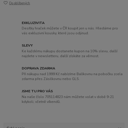
Do oblíbených
EXKLUZIVITA
Desítky hraček můžete v ČR koupit jen u nás. Hledáme pro
vás exkluzivní kousky, které jsou odjinud.
SLEVY
Ke každému nákupu dostanete kupon na 10% slevu, další
najdete v newsletteru, další získáte za věrnost.
DOPRAVA ZDARMA
Při nákupu nad 1999 Kč nabízíme Balíkovnu na pobočku zcela
zdarma přes Zásilkovnu nebo GLS.
JSME TU PRO VÁS
Na naše číslo 705114823 nám můžete volat v době 9-21
kdykoli, včetně víkendů.