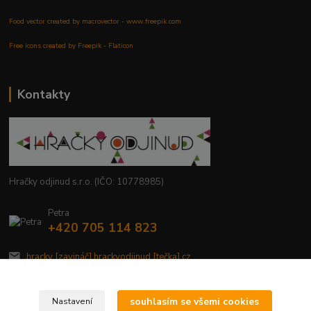
Food vector created by macrovector - www.freepik.com
Free icons created by Freepik - Flaticon
Kontakty
Hračky odjinud s.r.o. (IČO: 10778985)
Petra
+420 705 114 823
hracky [zavináč] hrackyodjinud [tečka] cz
souhlasím se všemi cookies
Nastavení