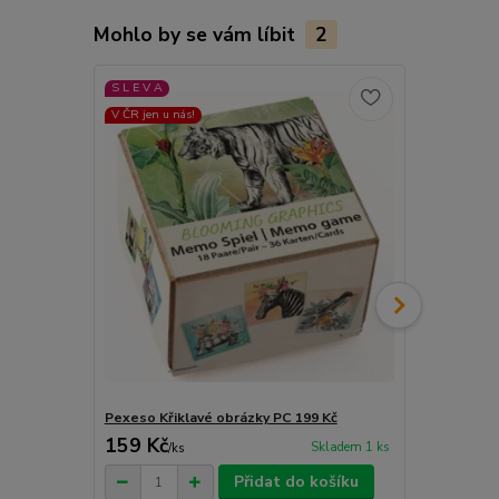
Mohlo by se vám líbit
2
S L E V A
V ČR jen u nás!
Pexeso Křiklavé obrázky PC 199 Kč
Tetování Třp
159 Kč
119 Kč
Skladem 1 ks
/
ks
/
ks
Přidat do košíku