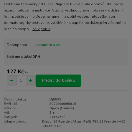
Oblíbené tetovačky od Djeca. Najdete tu dvě plata obrázků, zhruba 50
různých tetování a instrukce. Stačí si vytrhnout jeden obrázek, odstranit
folii, podržet si ho třeba na rameni, a potřít vodou. Tetovačky jsou
dermatologicky testované, vytištěné na papíře, pocházejícím z šetrného
lesního hospo...
celý popis
Dostupnost
Skladem 3 ks
Nejsme plátci DPH
127 Kč
/
ks
Přidat do košíku
Číslo produktu:
Dj559S
EAN kód:
3070900095915
Výrobce:
Djeco (Francie)
Věk:
3 +
Kategorie:
Tetování
Údaje o výrobci:
Djeco, 14 Rue de l'Atlas, Paříž 750 19 Francie / +33
140460610