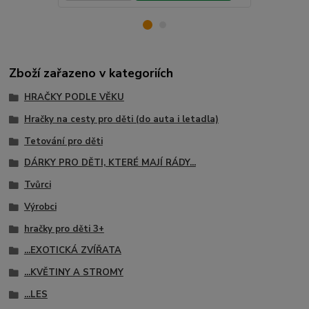
Zboží zařazeno v kategoriích
HRAČKY PODLE VĚKU
Hračky na cesty pro děti (do auta i letadla)
Tetování pro děti
DÁRKY PRO DĚTI, KTERÉ MAJÍ RÁDY...
Tvůrci
Výrobci
hračky pro děti 3+
...EXOTICKÁ ZVÍŘATA
...KVĚTINY A STROMY
...LES