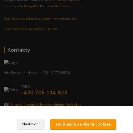
Icons made by
Icongeek26
from
www.flaticon.com
Food vector created by macrovector - www.freepik.com
Free icons created by Freepik - Flaticon
Kontakty
Hračky odjinud s.r.o. (IČO: 10778985)
Petra
+420 705 114 823
hracky [zavináč] hrackyodjinud [tečka] cz
souhlasím se všemi cookies
Nastavení