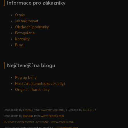
Informace pro zákazníky
O nás
Jak nakupovat
Obchodní podmínky
Fotogalerie
Kontakty
Blog
Nejčtenější na blogu
Pop up knihy
Pixel Art (samolepkové sady)
Originální karetní hry
Icons made by
Freepik
from
www.flaticon.com
is licensed by
CC 3.0 BY
Icons made by
iconixar
from
www.flaticon.com
Business vector created by freepik - www.freepik.com
Background vector created by starline -
www.freepik.com