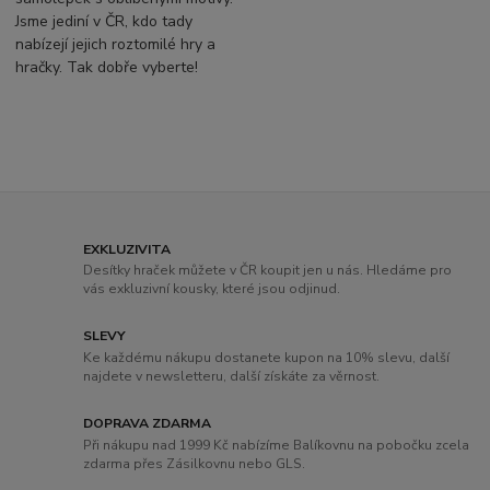
Jsme jediní v ČR, kdo tady
nabízejí jejich roztomilé hry a
hračky. Tak dobře vyberte!
EXKLUZIVITA
Desítky hraček můžete v ČR koupit jen u nás. Hledáme pro
vás exkluzivní kousky, které jsou odjinud.
SLEVY
Ke každému nákupu dostanete kupon na 10% slevu, další
najdete v newsletteru, další získáte za věrnost.
DOPRAVA ZDARMA
Při nákupu nad 1999 Kč nabízíme Balíkovnu na pobočku zcela
zdarma přes Zásilkovnu nebo GLS.