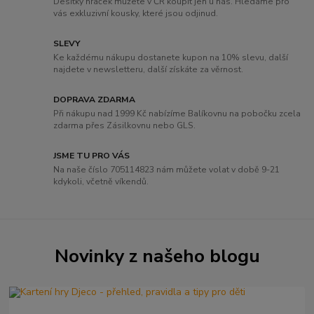
Desítky hraček můžete v ČR koupit jen u nás. Hledáme pro
vás exkluzivní kousky, které jsou odjinud.
SLEVY
Ke každému nákupu dostanete kupon na 10% slevu, další
najdete v newsletteru, další získáte za věrnost.
DOPRAVA ZDARMA
Při nákupu nad 1999 Kč nabízíme Balíkovnu na pobočku zcela
zdarma přes Zásilkovnu nebo GLS.
JSME TU PRO VÁS
Na naše číslo 705114823 nám můžete volat v době 9-21
kdykoli, včetně víkendů.
Novinky z našeho blogu