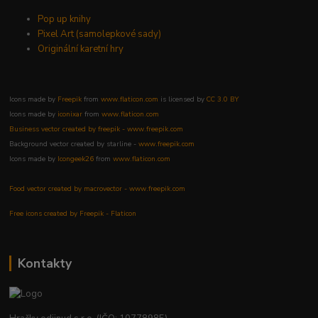
Pop up knihy
Pixel Art (samolepkové sady)
Originální karetní hry
Icons made by
Freepik
from
www.flaticon.com
is licensed by
CC 3.0 BY
Icons made by
iconixar
from
www.flaticon.com
Business vector created by freepik - www.freepik.com
Background vector created by starline -
www.freepik.com
Icons made by
Icongeek26
from
www.flaticon.com
Food vector created by macrovector - www.freepik.com
Free icons created by Freepik - Flaticon
Kontakty