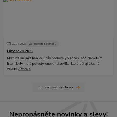
29
.
04
.
2023
Zajímavosti z obchodu
Hity roku 2022
Mrkněte se, jaké hračky u nás bodovaly v roce 2022. Největším
hitem byly malá polystyrenová letadýlka, která dělají úžasné
zákuty.
číst celé
Zobrazit všechny články
Nepropásněte novinky a slevy!