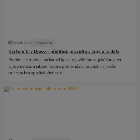
01
.
05
.
2026
Pravidla her
Kartení hry Djeco - přehled, pravidla a tipy pro děti
Pojďme se podívat na karty Djeco! Vysvětlíme si, jaké řady her
Djeco nabízí, a jak jednoduše podle názvu poznat, na jakém
principu hra spočívá.
číst celé