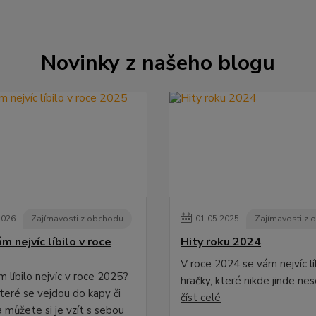
Novinky z našeho blogu
2026
Zajímavosti z obchodu
01
.
05
.
2025
Zajímavosti z
m nejvíc líbilo v roce
Hity roku 2024
V roce 2024 se vám nejvíc líb
 líbilo nejvíc v roce 2025?
hračky, které nikde jinde ne
které se vejdou do kapy či
číst celé
 můžete si je vzít s sebou