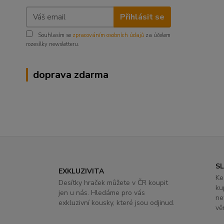
Přihlásit se
Souhlasím se
zpracováním osobních údajů
za účelem
rozesílky newsletteru.
doprava zdarma
S
EXKLUZIVITA
Ke
Desítky hraček můžete v ČR koupit
ku
jen u nás. Hledáme pro vás
ne
exkluzivní kousky, které jsou odjinud.
vě