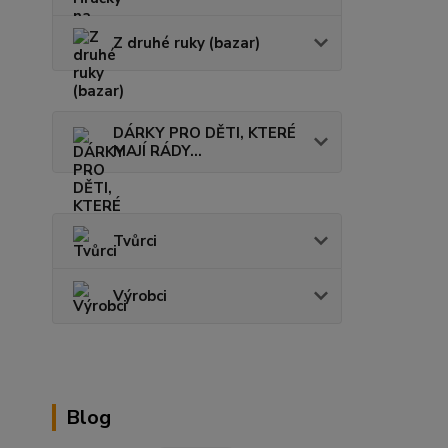
Z druhé ruky (bazar)
DÁRKY PRO DĚTI, KTERÉ
MAJÍ RÁDY...
Tvůrci
Výrobci
Blog