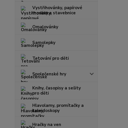
Vystřihovánky, papírové
modely a stavebnice
Omalovánky
Samolepky
Tetování pro děti
Společenské hry
Knihy, časopisy a sešity
pro děti
Hlavolamy, promítačky a
kaleidoskopy
Hračky na ven