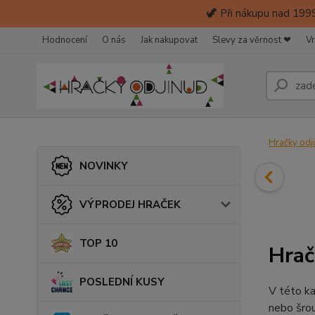
🦖 Při nákupu nad 1999
Hodnocení
O nás
Jak nakupovat
Slevy za věrnost ❤
Vr
Hračky odj
NOVINKY
VÝPRODEJ HRAČEK
TOP 10
Hrač
POSLEDNÍ KUSY
V této ka
nebo šrou