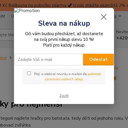
 Kč Balíkovna na pobočku zdarma. 🦖 U nás získáte okamžitě 2% sl
átit
Obchodní podmínky
Ochrana soukromí
Kontakty
Blog
Sleva na nákup
Nevíte
Oči vám budou přecházet, až dostanete
Hledat
+420
na svůj první nákup slevu 10 %!
Platí pro každý nákup.
inud
Hračky pro nejmenší
Odeslat
Přeji si odebírat novinky e-mailem dle
podmínek
zpracování osobních údajů
.
Zavřít
ky pro nejmenší
tegorii najdete hračky pro batolata, tedy děti od jednoho roku. 
bovací zvířátka.