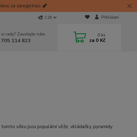
evu za zaregistraci. 🦖
Přihlášení
CZK
 si rady? Zavolejte nám.
0
ks
za
0 Kč
 705 114 823
V tomto věku jsou populární věže, vkládačky, pyramidy