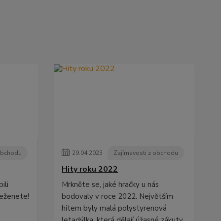
 obchodu
29
.
04
.
2023
Zajímavosti z obchodu
Hity roku 2022
ili
Mrkněte se, jaké hračky u nás
seženete!
bodovaly v roce 2022. Největším
hitem byly malá polystyrenová
letadýlka, která dělají úžasné zákuty.