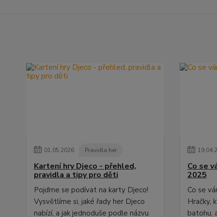
01
.
05
.
2026
Pravidla her
19
.
04
.
Kartení hry Djeco - přehled,
Co se vá
pravidla a tipy pro děti
2025
Pojďme se podívat na karty Djeco!
Co se vám
Vysvětlíme si, jaké řady her Djeco
Hračky, 
nabízí, a jak jednoduše podle názvu
batohu, a