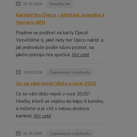
01.05.2026
Pravidla her
Kartení hry Djeco - přehled, pravidla a
tipy pro děti
Pojďme se podívat na karty Djeco!
Vysvětlíme si, jaké řady her Djeco nabízí, a
jak jednoduše podle názvu poznat, na
jakém principu hra spočívá.
číst celé
19.04.2026
Zajímavosti z obchodu
Co se vám nejvíc líbilo v roce 2025
Co se vám líbilo nejvíc v roce 2025?
Hračky, které se vejdou do kapy či batohu,
a můžete si je vzít s sebou doslova
kamkoli.
číst celé
01.05.2025
Zajímavosti z obchodu