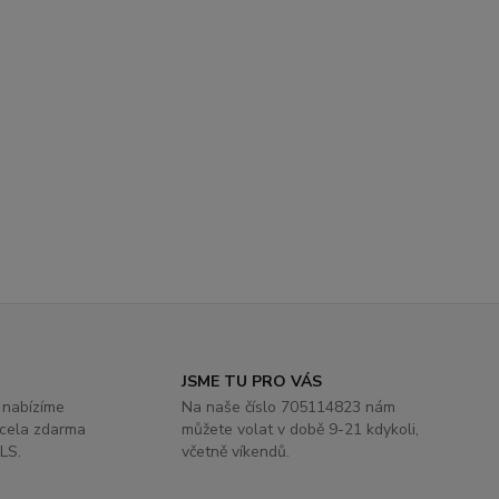
JSME TU PRO VÁS
 nabízíme
Na naše číslo 705114823 nám
zcela zdarma
můžete volat v době 9-21 kdykoli,
LS.
včetně víkendů.