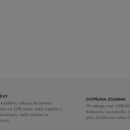
LEVY
DOPRAVA ZDARMA
 každému nákupu dostanete
Při nákupu nad 1999 Kč
pon na 10% slevu, další najdete v
Balíkovnu na pobočku 
wsletteru, další získáte za
přes Zásilkovnu nebo G
rnost.